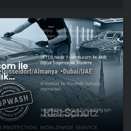
Başkan Erdoğan, KKTC’ye gitti! KKTC
cumhurbaşkanlığı yerleşkesinin
açılışını yapacak
Serjoy : Dijital Medya Ajansı, Google
Reklam Ajansı, SEO Ajansı ve Web
Tasarım Ajansı
UETDS Nedir ? Uetds.com İle Akıllı
Dijital Taşımacılık Yazılımı
com İle
lık
Datahost İle Güvenilir Sunucu
Hizmetleri
Son dakika… Özgür Özel miting için
Beyazıt’ı adres gösterdi