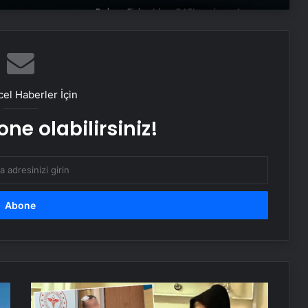
Bakan Fidan’dan BAE’ye ziyaret
Özgür Özel’e saldırıda dikkat çeken
detay: O müdürü valiliğe şikayet
ettiler
el Haberler İçin
ne olabilirsiniz!
İstanbul’da sıcak hava haklı sahile
ve parklara döktü
Bakan Yerlikaya’dan provokatif
paylaşım açıklaması: Adalete teslim
edeceğiz
Ümit Özdağ’dan ‘Sırrı Süreyya
Önder’ paylaşımına sert tepki!
Görevine son verildi…
Erkek
tencere,