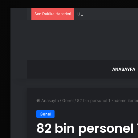
Son Dakika Haberleri
UETDS Nedir ? Uetds.com İle Akıll
ANASAYFA
Anasayfa
/
Genel
/
82 bin personel 1 kademe ilerl
Genel
82 bin personel