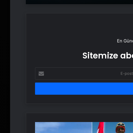
En Günc
Sitemize abo
E-
posta
adresinizi
girin
Yıpranan
bayrağı