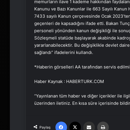
memurların ilave 1 kademe hakkından faydalan
Kanunu ve Bazı Kanunlar ile 663 Sayılı Kanun
7433 sayılı Kanun çerçevesinde Ocak 2023’ten
geçenleri de kapsadığını ifade etti. Bakan Tun
personeli yönünden kanun değişikliği ile sonu
Sözleşmeli statüde başlayarak akabinde kadr
yararlanabilecektir. Bu değişiklikle devlet dair
sağlandı” ifadelerini kullandı.
*Haberin görselleri AA tarafından servis edilmiş
Haber Kaynak : HABERTURK.COM
“Yayınlanan tüm haber ve diğer içerikler ile ilgil
üzerinden iletiniz. En kısa süre içerisinde bildi
Facebook
X
Email'den paylaş
Yaz
Paylaş