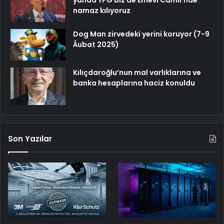
yanda YPG biz de Emevi Camii’nde
namaz kılıyoruz
Dog Man zirvedeki yerini koruyor (7-9
Åubat 2025)
Kılıçdaroğlu’nun mal varlıklarına ve
banka hesaplarına haciz konuldu
Son Yazılar