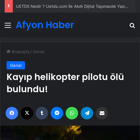
Datahost İle Güvenilir Sunucu Hizmetleri
Afyon Haber
Menü
A
Anasayfa
/
Genel
Genel
Kayıp helikopter pilotu ölü
bulundu!
Facebook
X
Tumblr
Messenger
WhatsApp
Telegram
Email'den paylaş