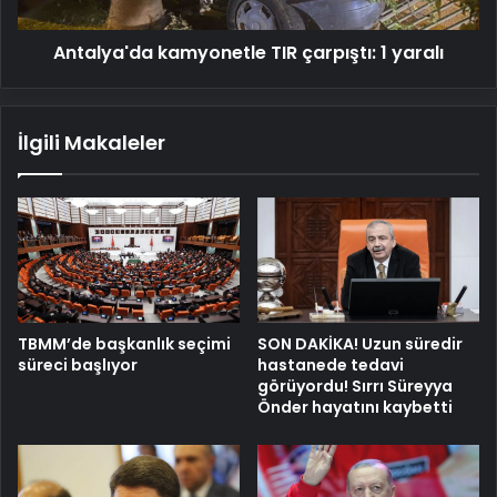
Antalya'da kamyonetle TIR çarpıştı: 1 yaralı
İlgili Makaleler
TBMM’de başkanlık seçimi
SON DAKİKA! Uzun süredir
süreci başlıyor
hastanede tedavi
görüyordu! Sırrı Süreyya
Önder hayatını kaybetti