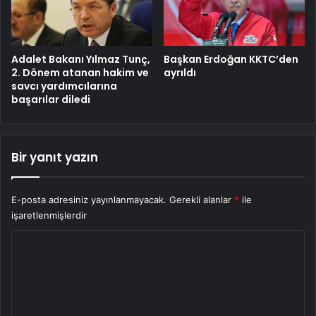
Adalet Bakanı Yılmaz Tunç,
Başkan Erdoğan KKTC’den
2. Dönem atanan hakim ve
ayrıldı
savcı yardımcılarına
başarılar diledi
Bir yanıt yazın
E-posta adresiniz yayınlanmayacak.
Gerekli alanlar
*
ile
işaretlenmişlerdir
Y
o
r
u