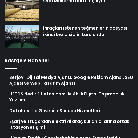
Oba Makarna halka açılıyor
İhraçları istenen teğmenlerin dosyası
ikinci kez disiplin kurulunda
Rastgele Haberler
Serjoy : Dijital Medya Ajansı, Google Reklam Ajansı, SEO
Ajansı ve Web Tasarım Ajansı
UETDS Nedir ? Uetds.com İle Akıllı Dijital Taşımacılık
Yazılımı
Datahost İle Güvenilir Sunucu Hizmetleri
Eşarj ve Trugo’dan elektrikli araç kullanıcılarına ortak
istasyon erişimi
Hüseyin Eroğlu: Gençlerbirliği’nin yeri Süper Lig’dir