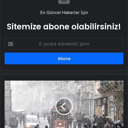
En Güncel Haberler İçin
Sitemize abone olabilirsiniz!
E-
posta
adresinizi
girin
İstanbul
Valiliği'nden
kar
ve
soğuk
uyarısı