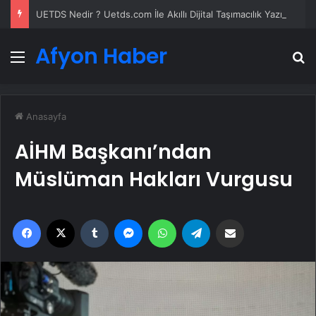
UETDS Nedir ? Uetds.com İle Akıllı Dijital Taşımacılık Yazılımı
Afyon Haber
Menü
A
Anasayfa
AİHM Başkanı’ndan
Müslüman Hakları Vurgusu
Facebook
X
Tumblr
Messenger
WhatsApp
Telegram
Email'den paylaş