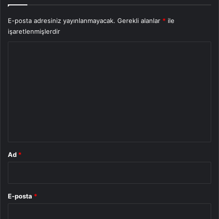
E-posta adresiniz yayınlanmayacak.
Gerekli alanlar
*
ile
işaretlenmişlerdir
Y
o
r
u
m
*
Ad
*
E-posta
*