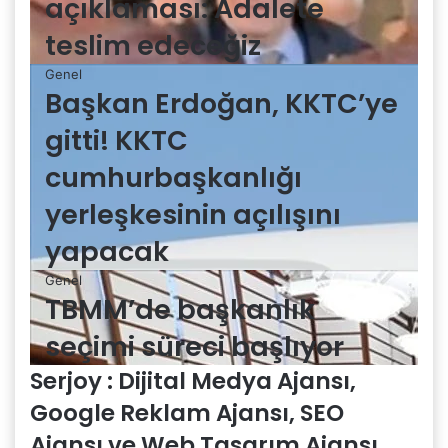
açıklaması: Adalete
teslim edeceğiz
Genel
Başkan Erdoğan, KKTC’ye
gitti! KKTC
cumhurbaşkanlığı
yerleşkesinin açılışını
yapacak
Genel
TBMM’de başkanlık
seçimi süreci başlıyor
Serjoy : Dijital Medya Ajansı,
Google Reklam Ajansı, SEO
Ajansı ve Web Tasarım Ajansı