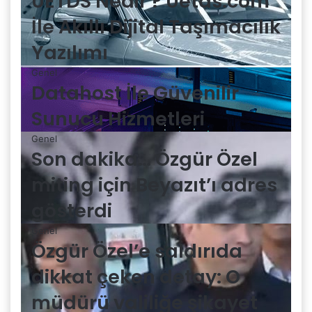
UETDS Nedir ? Uetds.com
İle Akıllı Dijital Taşımacılık
Yazılımı
Genel
Datahost İle Güvenilir
Sunucu Hizmetleri
Genel
Son dakika… Özgür Özel
miting için Beyazıt’ı adres
gösterdi
Genel
Özgür Özel’e saldırıda
dikkat çeken detay: O
müdürü valiliğe şikayet