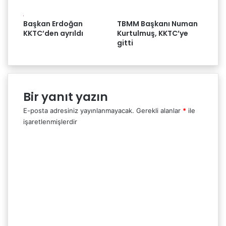
Başkan Erdoğan
TBMM Başkanı Numan
KKTC’den ayrıldı
Kurtulmuş, KKTC’ye
gitti
Bir yanıt yazın
E-posta adresiniz yayınlanmayacak.
Gerekli alanlar
*
ile
işaretlenmişlerdir
Y
o
r
u
m
*