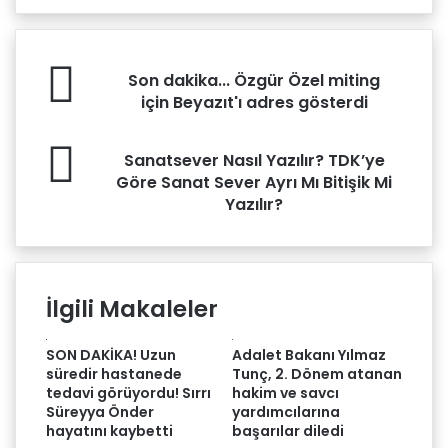
girin
Son
Son dakika... Özgür Özel miting
dakika...
için Beyazıt'ı adres gösterdi
Özgür
Özel
Sanatsever
miting
Sanatsever Nasıl Yazılır? TDK’ye
Nasıl
için
Göre Sanat Sever Ayrı Mı Bitişik Mi
Yazılır?
Beyazıt'ı
Yazılır?
TDK’ye
adres
Göre
gösterdi
Sanat
Sever
Ayrı
İlgili Makaleler
Mı
Bitişik
SON DAKİKA! Uzun
Adalet Bakanı Yılmaz
Mi
süredir hastanede
Tunç, 2. Dönem atanan
Yazılır?
tedavi görüyordu! Sırrı
hakim ve savcı
Süreyya Önder
yardımcılarına
hayatını kaybetti
başarılar diledi