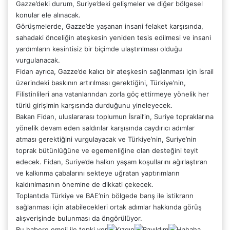
Gazze’deki durum, Suriye’deki gelişmeler ve diğer bölgesel
konular ele alınacak.
Görüşmelerde, Gazze’de yaşanan insani felaket karşısında,
sahadaki önceliğin ateşkesin yeniden tesis edilmesi ve insani
yardımların kesintisiz bir biçimde ulaştırılması olduğu
vurgulanacak.
Fidan ayrıca, Gazze’de kalıcı bir ateşkesin sağlanması için İsrail
üzerindeki baskının artırılması gerektiğini, Türkiye’nin,
Filistinlileri ana vatanlarından zorla göç ettirmeye yönelik her
türlü girişimin karşısında durduğunu yineleyecek.
Bakan Fidan, uluslararası toplumun İsrail’in, Suriye topraklarına
yönelik devam eden saldırılar karşısında caydırıcı adımlar
atması gerektiğini vurgulayacak ve Türkiye’nin, Suriye’nin
toprak bütünlüğüne ve egemenliğine olan desteğini teyit
edecek. Fidan, Suriye’de halkın yaşam koşullarını ağırlaştıran
ve kalkınma çabalarını sekteye uğratan yaptırımların
kaldırılmasının önemine de dikkati çekecek.
Toplantıda Türkiye ve BAE’nin bölgede barış ile istikrarın
sağlanması için atabilecekleri ortak adımlar hakkında görüş
alışverişinde bulunması da öngörülüyor.
Bu habere emoji ile tepki ver