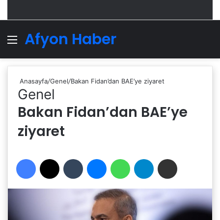
Afyon Haber
Menü
A
Anasayfa
/
Genel
/
Bakan Fidan’dan BAE’ye ziyaret
Genel
Bakan Fidan’dan BAE’ye
ziyaret
Facebook
X
Tumblr
Messenger
WhatsApp
Telegram
Email'den paylaş