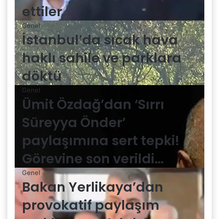
ettiler
Genel
İstanbul’da sıcak hava
haklı sahile ve parklara
döktü
Genel
Ümit Özdağ’dan ‘Sırrı
Süreyya Önder’
paylaşımına sert tepki!
Görevine son verildi…
Genel
Bakan Yerlikaya’dan
provokatif paylaşım