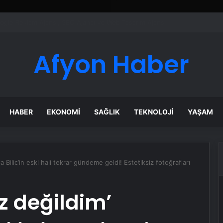
ı Dijital Taşımacılık Yazılımı
Afyon Haber
HABER
EKONOMI
SAĞLIK
TEKNOLOJI
YAŞAM
la Bilic’in eski hali tekrar gündeme geldi! Estetiksiz fotoğrafları
ız değildim’