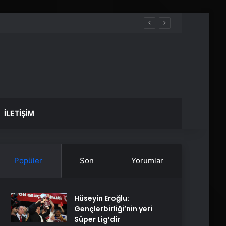
İLETIŞIM
Popüler
Son
Yorumlar
Hüseyin Eroğlu:
Gençlerbirliği’nin yeri
Süper Lig’dir