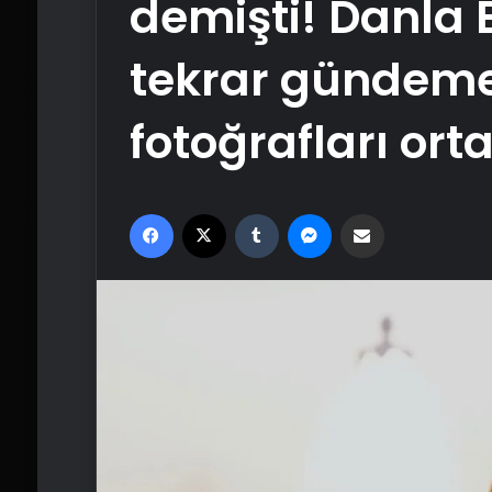
demişti! Danla Bi
tekrar gündeme 
fotoğrafları ort
Facebook
X
Tumblr
Messenger
Email'den paylaş