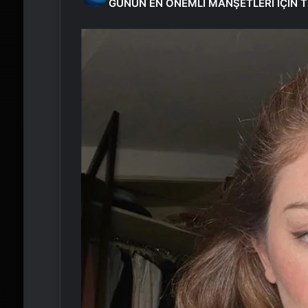
GÜNÜN EN ÖNEMLİ MANŞETLERİ İÇİN T