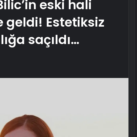
lic’in eski hali
geldi! Estetiksiz
alığa saçıldı…