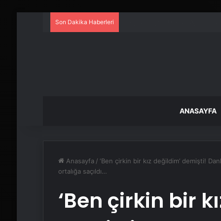
Son Dakika Haberleri
UETDS Nedir ? Uetds.com İle Akıll
ANASAYFA
Anasayfa
/
‘Ben çirkin bir kız değildim’ demişti! Dan
ortalığa saçıldı…
‘Ben çirkin bir k