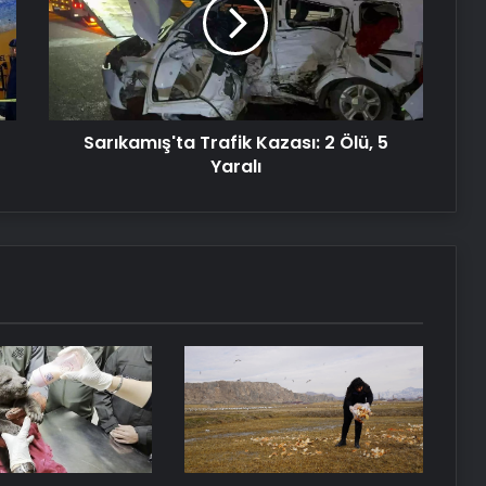
2
Ölü,
5
Yaralı
Günde 50 dakika yürüyün sağlıklı kilo
verin
Sarıkamış'ta Trafik Kazası: 2 Ölü, 5
Yaralı
Kanseri robotik cerrahiyle yok ediyor
Dünyanın en pahalı köpeği
Cadabomb Okami 5,3 milyon
euroya satıldı
132 yıl sonra bulundu: Büyük Göller’in
kayıp çelik gemisi
Paris Moda Haftası 2025: Baştan
çıkarıcı ve güçlü silüetler