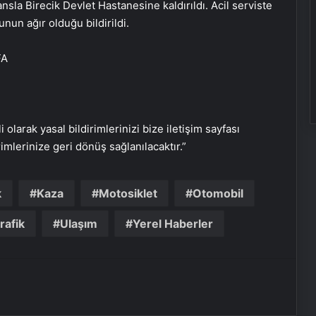
nsla Birecik Devlet Hastanesine kaldırıldı. Acil serviste
nun ağır olduğu bildirildi.
Frankofon Film Festivali 2025:
FA
Türkiye’de sinema kutlaması
başlıyor
Dünyaca ünlü rock pop grubu
i olarak yasal bildirimlerinizi bize iletişim sayfası
OneRepublic, Maximum Uniq
Açıkhava’da yaz sezonunu açacak
rimlerinize geri dönüş sağlanılacaktır.”
Rimelin kurumaması için ne
k
Kaza
Motosiklet
Otomobil
yapmalı?
trafik
Ulaşım
Yerel Haberler
Bakan Memişoğlu: Sağlık alanındaki
tecrübelerimizi Türk devletleriyle
paylaşmaya hazırız
Virüslerden sakız çiğneyerek