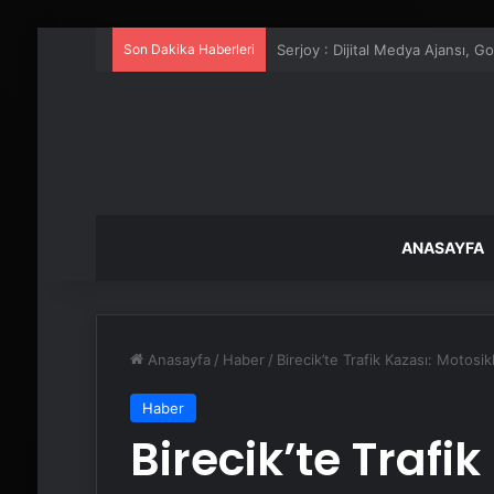
Son Dakika Haberleri
UETDS Nedir ? Uetds.com İle Akıll
ANASAYFA
Anasayfa
/
Haber
/
Birecik’te Trafik Kazası: Motosikl
Haber
Birecik’te Trafik