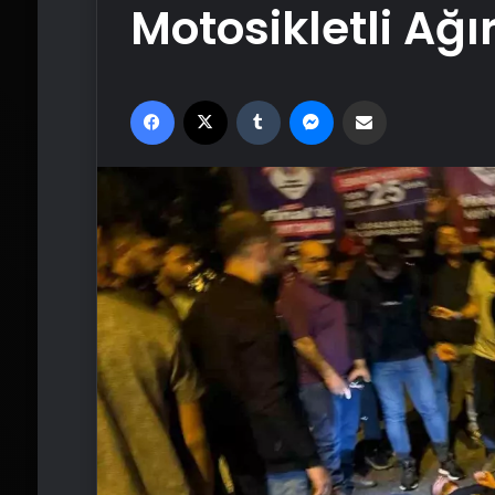
Motosikletli Ağı
Facebook
X
Tumblr
Messenger
Email'den paylaş