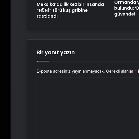
Ormanda ya
Meksika’da ilk kez bir insanda
bulundu: ‘B
“H5N1” türü kuş gribine
güvende!
rastlandı
Bir yanıt yazın
E-posta adresiniz yayınlanmayacak.
Gerekli alanlar
*
i
Y
o
r
u
m
*