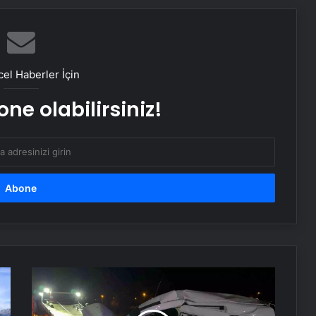
Frankofon Film Festivali 2025:
Türkiye’de sinema kutlaması
başlıyor
el Haberler İçin
ne olabilirsiniz!
Dünyaca ünlü rock pop grubu
OneRepublic, Maximum Uniq
Açıkhava’da yaz sezonunu açacak
Rimelin kurumaması için ne
yapmalı?
Bakan Memişoğlu: Sağlık alanındaki
tecrübelerimizi Türk devletleriyle
paylaşmaya hazırız
Sarıkamış'ta
Trafik
Virüslerden sakız çiğneyerek
Kazası:
korunmak mü?