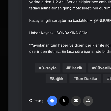
yerine giden 112 Acil Servis ekiplerince ambula
tedavi altına alınan genç motosikletlinin durumu
Kazayla ilgili soruşturma başlatıldı. – ŞANLIUR
Haber Kaynak : SONDAKIKA.COM
“Yayınlanan tüm haber ve diğer içerikler ile ilgil
üzerinden iletiniz. En kısa süre içerisinde bildi
3-sayfa
Birecik
Güvenli
Sağlık
Son Dakika
Facebook
X
Email'den paylaş
Yaz
Paylaş