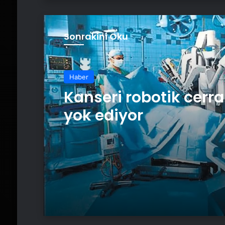
Sonrakini Oku
Haber
Kanseri robotik cerra
yok ediyor