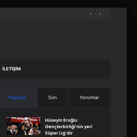
İLETIŞIM
Popüler
Son
Yorumlar
Hüseyin Eroğlu:
Gençlerbirliği’nin yeri
Süper Lig’dir