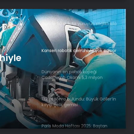
korunmak mü?
Günde 50 dakika yürüyün sağlıklı kilo
verin
Kanseri robotik cerrahiyle yok ediyor
hiyle
Dünyanın en pahalı köpeği
Cadabomb Okami 5,3 milyon
euroya satıldı
132 yıl sonra bulundu: Büyük Göller’in
kayıp çelik gemisi
Paris Moda Haftası 2025: Baştan
çıkarıcı ve güçlü silüetler