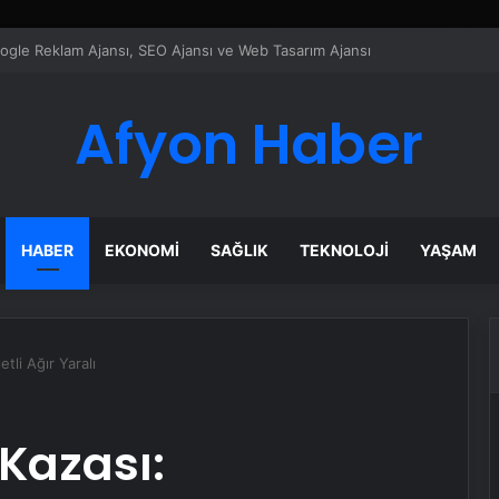
ı Dijital Taşımacılık Yazılımı
Afyon Haber
HABER
EKONOMI
SAĞLIK
TEKNOLOJI
YAŞAM
etli Ağır Yaralı
 Kazası: