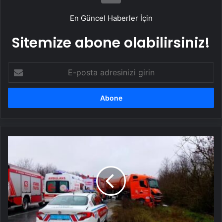
En Güncel Haberler İçin
Sitemize abone olabilirsiniz!
E-
posta
adresinizi
girin
Silivri’de
Kamyonlar
Kafa
Kafa
Çarpıştı