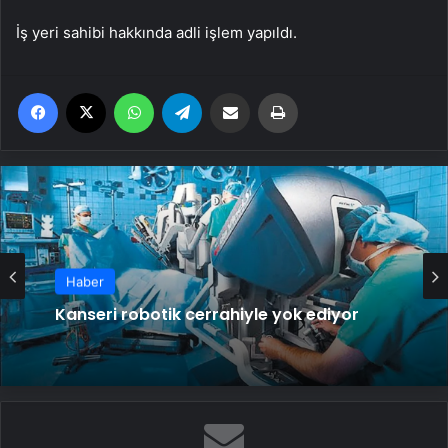
İş yeri sahibi hakkında adli işlem yapıldı.
Facebook
X
WhatsApp
Telegram
Email'den paylaş
Yaz
Haber
Kanseri robotik cerrahiyle yok ediyor