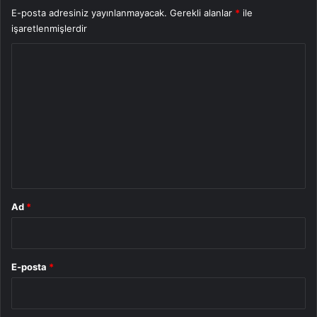
E-posta adresiniz yayınlanmayacak.
Gerekli alanlar
*
ile
işaretlenmişlerdir
Y
o
r
u
m
*
Ad
*
E-posta
*