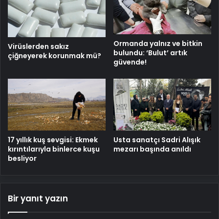
Ormanda yalnız ve bitkin
Virüslerden sakız
bulundu: ‘Bulut’ artık
çiğneyerek korunmak mü?
güvende!
17 yıllık kuş sevgisi: Ekmek
Usta sanatçı Sadri Alışık
kırıntılarıyla binlerce kuşu
mezarı başında anıldı
besliyor
Bir yanıt yazın