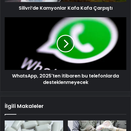
Silivri’de Kamyonlar Kafa Kafa Çarpıştı
WhatsApp,
2025'ten
itibaren
bu
telefonlarda
desteklenmeyecek
WhatsApp, 2025'ten itibaren bu telefonlarda
desteklenmeyecek
İlgili Makaleler