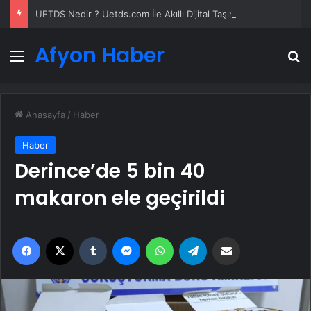
UETDS Nedir ? Uetds.com İle Akıllı Dijital Taşımacılık Yazılımı
Afyon Haber
Menü
A
Anasayfa
/
Haber
Haber
Derince’de 5 bin 40
makaron ele geçirildi
Facebook
X
Tumblr
Messenger
WhatsApp
Telegram
Email'den paylaş