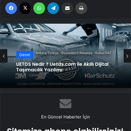
Facebook
X
WhatsApp
Telegram
Email'den paylaş
Yaz
Genel
UETDS Nedir ? Uetds.com İle Akıllı Dijital
Taşımacılık Yazılımı
En Güncel Haberler İçin