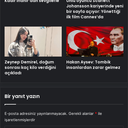
Kadir İnanır’dan sevgilerle
Ünlü oyuncu Scarlett
Johansson kariyerinde yeni
bir sayfa açıyor: Yönettiği
ilk film Cannes’da
Zeynep Demirel, doğum
Hakan Aysev: Tombik
sonrası kaç kilo verdiğini
insanlardan zarar gelmez
açıkladı
Bir yanıt yazın
E-posta adresiniz yayınlanmayacak.
Gerekli alanlar
*
ile
işaretlenmişlerdir