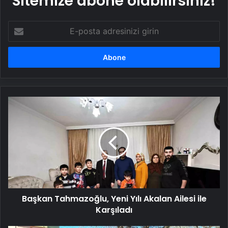
Sitemize abone olabilirsiniz!
E-
posta
adresinizi
girin
Başkan
Tahmazoğlu,
Yeni
Yılı
Akalan
Ailesi
ile
Karşıladı
Başkan Tahmazoğlu, Yeni Yılı Akalan Ailesi ile
Karşıladı