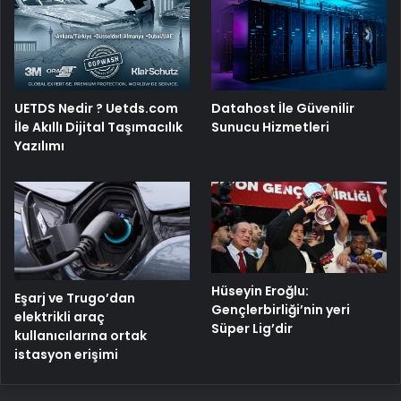
UETDS Nedir ? Uetds.com
Datahost İle Güvenilir
İle Akıllı Dijital Taşımacılık
Sunucu Hizmetleri
Yazılımı
Hüseyin Eroğlu:
Eşarj ve Trugo’dan
Gençlerbirliği’nin yeri
elektrikli araç
Süper Lig’dir
kullanıcılarına ortak
istasyon erişimi