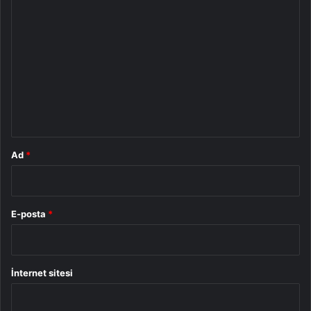
Y
o
r
u
m
*
Ad
*
E-posta
*
İnternet sitesi