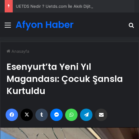
UETDS Nedir ? Uetds.com İle Akıllı Dijital Taşımacılık Yazılımı
Afyon Haber
Menü
A
Anasayfa
Esenyurt’ta Yeni Yıl
Magandası: Çocuk Şansla
Kurtuldu
Facebook
X
Tumblr
Messenger
WhatsApp
Telegram
Email'den paylaş