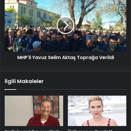
MHP'li
Yavuz
Selim
Aktaş
Toprağa
Verildi
MHP'li Yavuz Selim Aktaş Toprağa Verildi
İlgili Makaleler