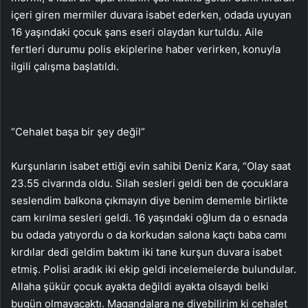
içeri giren mermiler duvara isabet ederken, odada uyuyan
16 yaşındaki çocuk şans eseri olaydan kurtuldu. Aile
fertleri durumu polis ekiplerine haber verirken, konuyla
ilgili çalışma başlatıldı.
“Cehalet başa bir şey değil”
Kurşunların isabet ettiği evin sahibi Deniz Kara, “Olay saat
23.55 civarında oldu. Silah sesleri geldi ben de çocuklara
seslendim balkona çıkmayın diye benim dememle birlikte
cam kırılma sesleri geldi. 16 yaşındaki oğlum da o esnada
bu odada yatıyordu o da korkudan salona kaçtı baba camı
kırdılar dedi geldim baktım iki tane kurşun duvara isabet
etmiş. Polisi aradık iki ekip geldi incelemelerde bulundular.
Allaha şükür çocuk ayakta değildi ayakta olsaydı belki
bugün olmayacaktı. Magandalara ne diyebilirim ki cehalet