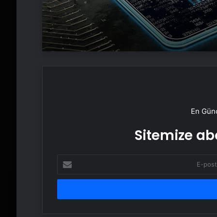
En Günc
Sitemize abo
E-
posta
adresinizi
girin