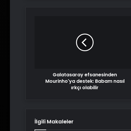
Galatasaray
efsanesinden
Mourinho'ya
destek:
Babam
nasıl
ırkçı
olabilir
Galatasaray efsanesinden
Mourinho'ya destek: Babam nasıl
ırkçı olabilir
İlgili Makaleler