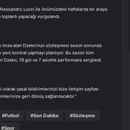
Uydu haberleşmesinin güvenliği için
genç zihinler TEKNOFEST’te yarışıyor
lessandro Lucci ile önümüzdeki haftalarda bir araya
 toplantı yapacağı vurgulandı.
Cemali’den yıllar sonra gelen
itiraflar
ık imza atan Dzeko’nun sözleşmesi sezon sonunda
e yeni kontrat yapmayı planlıyor. Bu sezon tüm
Serjoy : Dijital Medya Ajansı, Google
Reklam Ajansı, SEO Ajansı ve Web
n Dzeko, 19 gol ve 7 asistlik performans sergiledi.
Tasarım Ajansı
UETDS Nedir ? Uetds.com İle Akıllı
Dijital Taşımacılık Yazılımı
i olarak yasal bildirimlerinizi bize iletişim sayfası
rimlerinize geri dönüş sağlanılacaktır.”
Datahost İle Güvenilir Sunucu
Hizmetleri
Futbol
Son Dakika
Sözleşme
Spor