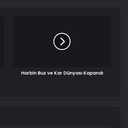
Eşarj ve Trugo’dan elektrikli araç
kullanıcılarına ortak istasyon erişimi
Harbin
Buz
Hüseyin Eroğlu: Gençlerbirliği’nin yeri
ve
Süper Lig’dir
Kar
Dünyası
Kapandı
Harbin Buz ve Kar Dünyası Kapandı