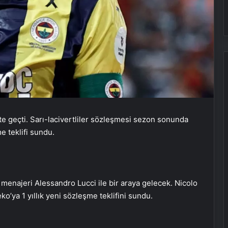
TBMM’de “Veriden Karara Ulusal
Yapay Zeka Zirvesi” başladı
e geçti. Sarı-lacivertliler sözleşmesi sezon sonunda
e teklifi sundu.
Dolandırıcılığa karşı “çoklu kimlik
doğrulaması” tavsiye ediliyor
najeri Alessandro Lucci ile bir araya gelecek. Nicolo
Hayat kurtaran yerli elektroşok
cihazı sınır kapısında da görevde
’ya 1 yıllık yeni sözleşme teklifini sundu.