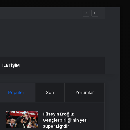
İLETIŞIM
Popüler
Son
Yorumlar
Hüseyin Eroğlu:
Gençlerbirliği’nin yeri
Süper Lig’dir