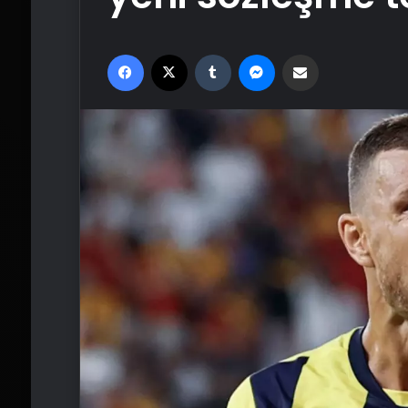
Facebook
X
Tumblr
Messenger
Email'den paylaş