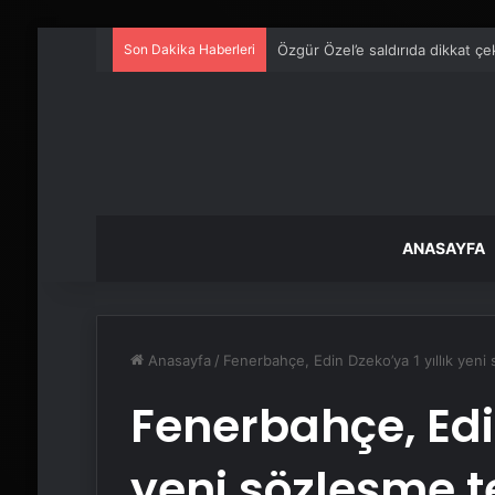
Son Dakika Haberleri
Özgür Özel’e saldırıda dikkat çe
ANASAYFA
Anasayfa
/
Fenerbahçe, Edin Dzeko’ya 1 yıllık yeni
Fenerbahçe, Edin
yeni sözleşme t