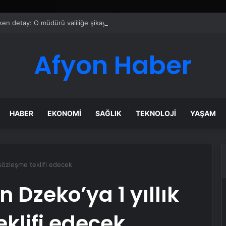
ken detay: O müdürü valiliğe şikayet ettiler
Afyon Haber
HABER
EKONOMI
SAĞLIK
TEKNOLOJI
YAŞAM
 sözleşme teklifi edecek
 Dzeko’ya 1 yıllık
eklifi edecek