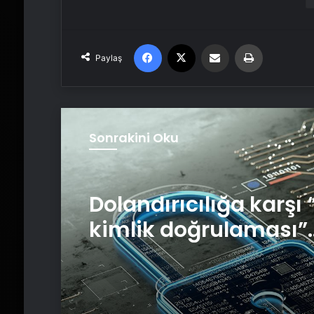
Facebook
X
Email'den paylaş
Yaz
Paylaş
Sonrakini Oku
Dolandırıcılığa karşı 
kimlik doğrulaması”
tavsiye ediliyor