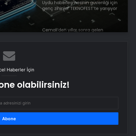
Uydu haberleşmesinin güvenliği için
genç zihinler TEKNOFEST’te yarışıyor
Cemali’den yıllar sonra gelen
itiraflar
Serjoy : Dijital Medya Ajansı, Google
Reklam Ajansı, SEO Ajansı ve Web
Tasarım Ajansı
el Haberler İçin
ne olabilirsiniz!
UETDS Nedir ? Uetds.com İle Akıllı
Dijital Taşımacılık Yazılımı
Datahost İle Güvenilir Sunucu
Hizmetleri