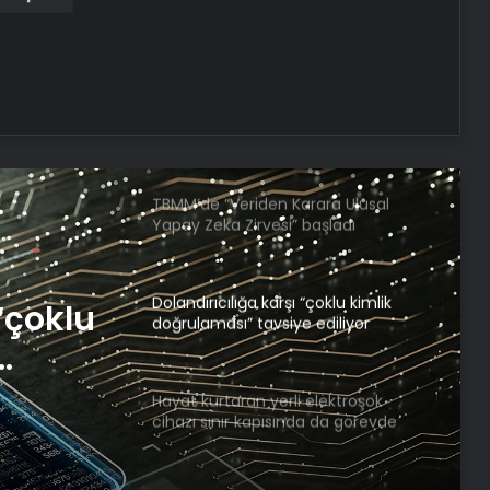
Eşarj ve Trugo’dan elektrikli araç
kullanıcılarına ortak istasyon erişimi
Hüseyin Eroğlu: Gençlerbirliği’nin yeri
Süper Lig’dir
TBMM’de “Veriden Karara Ulusal
Yapay Zeka Zirvesi” başladı
Dolandırıcılığa karşı “çoklu kimlik
“çoklu
doğrulaması” tavsiye ediliyor
Hayat kurtaran yerli elektroşok
cihazı sınır kapısında da görevde