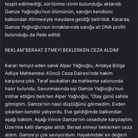
tespit edilmediği, sürtünme izinin bulunduğu aktarıldı.
Gamze Yağlıoğlu’nun ölümünün, sanığın kendisini
balkondan ittirmesiyle meydana geldiği belirtildi. Kararda,
Gamze Yağlıoğlu’nun tırnaklarında sanığa ait DNA profili
bulunduğu da ifade edildi.
REKLAM
“BERAAT ETMEYİ BEKLERKEN CEZA ALDIM’
Kararı temyiz eden sanık Alper Yağlıoğlu, Antalya Bölge
Adliye Mahkemesi 4’üncü Ceza Dairesi’nde hakim
karşısına çıktı. Taraf avukatları da mahkeme salonunda
hazır bulundu. Savunmasında eşi Gamze Yağlıoğlu’nun
intihar ettiğini belirten Alper Yağlıoğlu, “Olay günü sahile
gitmiştim. Gamze’nin nasıl düştüğünü görmedim. Evden
çıkarken kendisi yatıyordu. Eve geldiğimde balkondan
aşağı baktım. Aşağı inince Gamze’nin cesediyle karşılaştım.
Üzerime katil damgası atıldı. Beraat etmeyi beklerken ceza
aldım. Gamze’yi çok seviyordum. Hayatımdaki en değerli