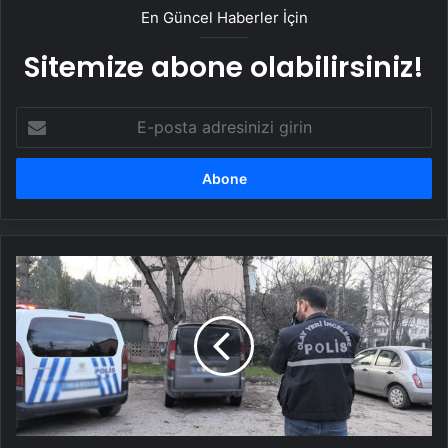
En Güncel Haberler İçin
Sitemize abone olabilirsiniz!
E-
posta
adresinizi
girin
Park
halindeki
hafif
ticari
araca
2
mermi
isabet
etti