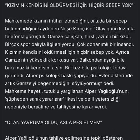
“KIZIMIN KENDİSİNİ ÖLDÜRMESİ İÇİN HİÇBİR SEBEP YOK”
Mahkemede kızının intihar etmediğini, ortada bir sebep
bulunmadığını kaydeden Neşe Kıraç ise “Olay günü kızımla
telefonla görüştük. Gamze çalışkan, hırslı, azimli bir kızdı.
Birçok spor dalıyla ilgileniyordu. Çok donanımlı bir insandı.
Kızımın kendisini öldürmesi için hiçbir sebep yok. Ayrıca
Gamze’nin yükseklik korkusu var. Balkondan aşağı bile
bakamaz ki kendisini atsın. Bir kez bile psikolojik tedavi
görmedi. Alper psikolojik baskı yapıyordu. Evlendiklerinde
artık Gamze’yi beğenmediğini söylüyormuş” dedi.
Mahkeme heyeti, tutuklu yargılanan Alper Yağlıoğlu’nun,
‘şüpheden sanık yararlanır’ ilkesi ve delil yetersizliği
nedeniyle beraatine ve tahliyesine karar verdi.
“OLAN YAVRUMA OLDU, ASLA PES ETMEM”
Alper Yağlıoğlu’nun tahliye edilmesine tepki gösteren