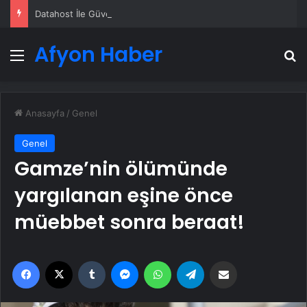
Datahost İle Güvenilir Sunucu Hizmetleri
Afyon Haber
Menü
A
Anasayfa
/
Genel
Genel
Gamze’nin ölümünde
yargılanan eşine önce
müebbet sonra beraat!
Facebook
X
Tumblr
Messenger
WhatsApp
Telegram
Email'den paylaş