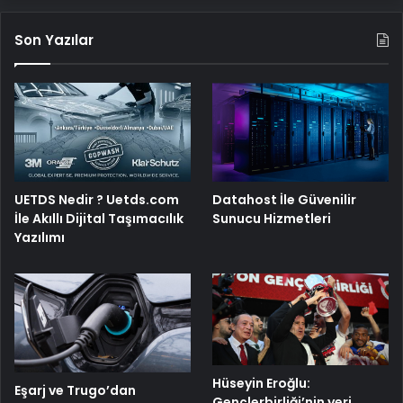
Son Yazılar
UETDS Nedir ? Uetds.com
Datahost İle Güvenilir
İle Akıllı Dijital Taşımacılık
Sunucu Hizmetleri
Yazılımı
Hüseyin Eroğlu:
Eşarj ve Trugo’dan
Gençlerbirliği’nin yeri