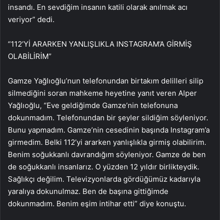
insandı. En sevdiğim insanın katili olarak anılmak acı
veriyor” dedi.
“112’Yİ ARARKEN YANLIŞLIKLA INSTAGRAM’A GİRMİŞ
OLABİLİRİM”
Gamze Yağlıoğlu’nun telefonundan birtakım delilleri silip
silmediğini soran mahkeme heyetine yanıt veren Alper
Yağlıoğlu, “Eve geldiğimde Gamze’nin telefonuna
dokunmadım. Telefonundan bir şeyler sildiğim söyleniyor.
Bunu yapmadım. Gamze’nin cesedinin başında Instagram’a
girmedim. Belki 112’yi ararken yanlışlıkla girmiş olabilirim.
Benim soğukkanlı davrandığım söyleniyor. Gamze de ben
de soğukkanlı insanlarız. O yüzden 12 yıldır birlikteydik.
Sağlıkçı değilim. Televizyonlarda gördüğümüz kadarıyla
yaralıya dokunulmaz. Ben de başına gittiğimde
dokunmadım. Benim eşim intihar etti” diye konuştu.