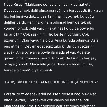
Neşe Kıraç, “Mahkeme sonuçlandı, sanık beraat etti.
Dosyada birçok delil olmasına rağmen beraat etti. Bu kararı
hiç beklemiyorduk. Ulusal kriminalin çok net, bulduğu
deliller vardı. Hem fiziki hem bilimsel hem de teknik
yönden birçok delil vardı. Fakat nasıl oldu da böyle bir
karar çıktı? Çok şaşkınım. Hiç beklemiyordum. Çok
üzgünüm. Olan yavruma oldu. Ama burada bitmiyor. Asla
pes etmem. Devam edeceğiz tabii ki. Bir gün cezasını
alacak. Ama öyle ama böyle ilahi adalet var. Adalete
güvenim her zaman sonsuz. Bir şekilde bir gün her şey
ortaya çıkacak. Mücadeleye de devam edeceğim. Bu,
burada bitmedi” diye konuştu.
“FAHİŞ BİR HUKUKİ HATA OLDUĞUNU DÜŞÜNÜYORUZ”
Karara itiraz edeceklerini belirten Neşe Kıraç’ın avukatı
Bilge Savran, “Gerçekten çok yanlış bir karar alındı.
Maalesef indirimsiz bir şekilde ağırlaştırılmış müebbet