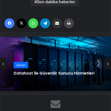
Son dakika haberler
Facebook
X
WhatsApp
Telegram
Email'den paylaş
Yaz
Genel
Datahost İle Güvenilir Sunucu Hizmetleri