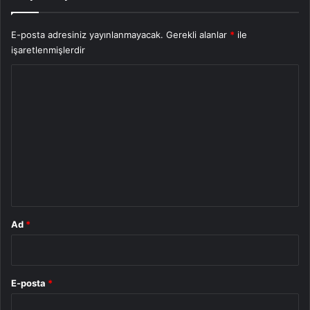
E-posta adresiniz yayınlanmayacak.
Gerekli alanlar
*
ile
işaretlenmişlerdir
Y
o
r
u
m
*
Ad
*
E-posta
*