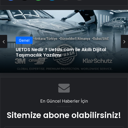
Genel
UETDS Nedir ? Uetds.com İle Akıllı Dijital
Genel
Taşımacılık Yazılımı
Datahost İle Güvenilir Sunucu Hizmetleri
En Güncel Haberler İçin
Sitemize abone olabilirsiniz!