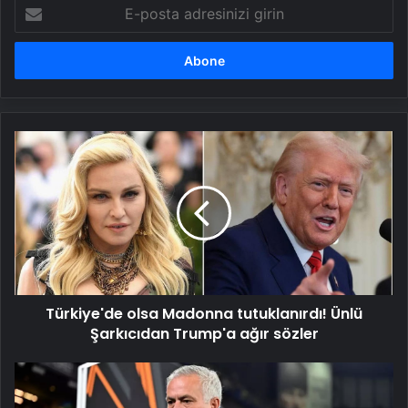
E-
posta
adresinizi
girin
Türkiye'de
olsa
Madonna
tutuklanırdı!
Ünlü
Şarkıcıdan
Trump'a
ağır
sözler
Türkiye'de olsa Madonna tutuklanırdı! Ünlü
Şarkıcıdan Trump'a ağır sözler
Avrupa,
Fenerbahçe'nin