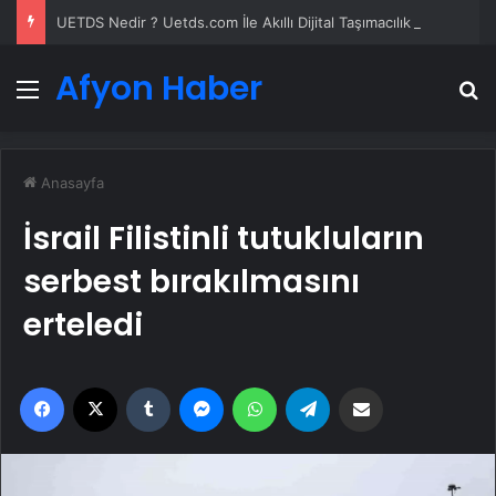
UETDS Nedir ? Uetds.com İle Akıllı Dijital Taşımacılık Yazılımı
Afyon Haber
Menü
A
Anasayfa
İsrail Filistinli tutukluların
serbest bırakılmasını
erteledi
Facebook
X
Tumblr
Messenger
WhatsApp
Telegram
Email'den paylaş