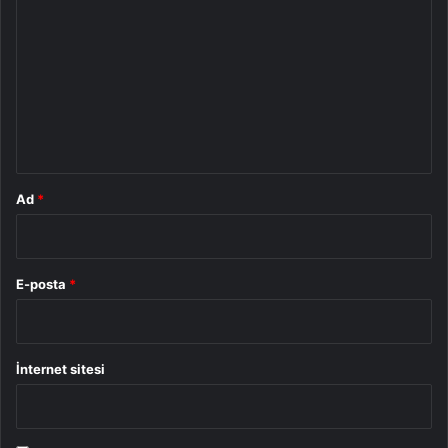
o
r
u
m
*
Ad
*
E-posta
*
İnternet sitesi