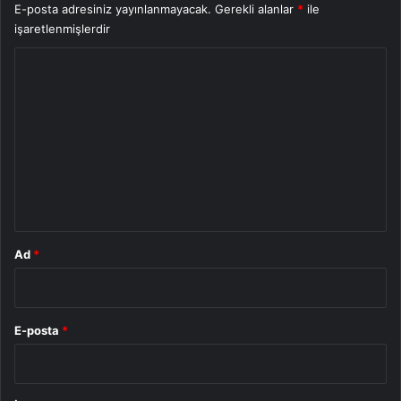
E-posta adresiniz yayınlanmayacak.
Gerekli alanlar
*
ile
işaretlenmişlerdir
Y
o
r
u
m
*
Ad
*
E-posta
*