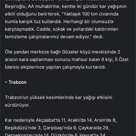
Beşiroğlu, AA muhabirine, kentte iki gündür kar yağışının
etkili olduğunu belirterek, “Yaklaşık 100 ton civarında
kumla karışık tuz kullandık. Herhangi bir olumsuzla
karşılaşmadık. Cadde, sokak ve yollardaki kaldırımları
temizleme çalışmalarımız devam ediyor.” dedi.
Öte yandan merkeze bağlı Gözeler köyü mevkisinde 2
aracın kara saplanması sonucu mahsur kalan 6 kişi, İl Özel
İdaresi ekiplerince yapılan çalışmayla kurtarıldı.
– Trabzon
Trabzon’un yüksek kesimlerinde kar yağışı etkisini
sürdürüyor.
Kar nedeniyle Akçaabat’ta 11, Araklı’da 14, Arsin’de 8,
Beşikdüzü’nde 3, Çarşıbaşı’nda 9, Çaykara’da 29,
Dernekpazarı’nda 14, Düzköy’de 6, Hayrat’ta 34,