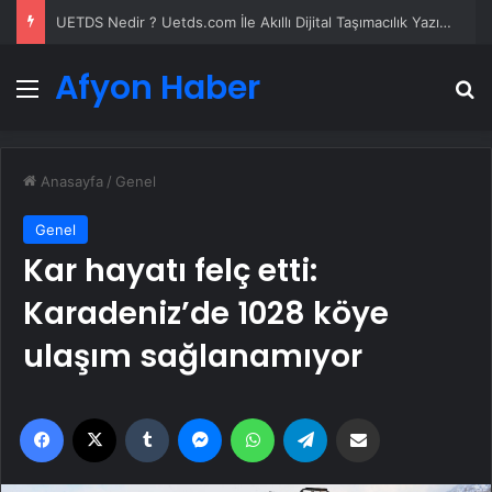
UETDS Nedir ? Uetds.com İle Akıllı Dijital Taşımacılık Yazılımı
Afyon Haber
Menü
A
Anasayfa
/
Genel
Genel
Kar hayatı felç etti:
Karadeniz’de 1028 köye
ulaşım sağlanamıyor
Facebook
X
Tumblr
Messenger
WhatsApp
Telegram
Email'den paylaş