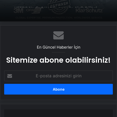
Datahost İle Güvenilir Sunucu Hizmetleri
Genel
UETDS Nedir ? Uetds.com İle Akıllı Dijital
Taşımacılık Yazılımı
En Güncel Haberler İçin
Sitemize abone olabilirsiniz!
E-
posta
adresinizi
girin
Merve