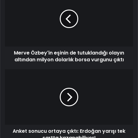
Özbey'in
eşinin
de
tutuklandığı
olayın
altından
milyon
dolarlık
Merve Özbey'in eşinin de tutuklandığı olayın
borsa
vurgunu
altından milyon dolarlık borsa vurgunu çıktı
çıktı
Anket
sonucu
ortaya
çıktı:
Erdoğan
yarışı
tek
şartta
kazanabiliyor!
Anket sonucu ortaya çıktı: Erdoğan yarışı tek
şartta kazanabiliyor!