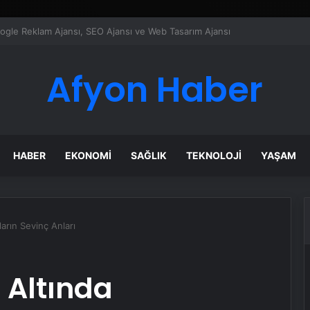
ı Dijital Taşımacılık Yazılımı
Afyon Haber
HABER
EKONOMI
SAĞLIK
TEKNOLOJI
YAŞAM
arın Sevinç Anları
 Altında