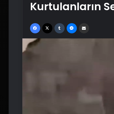
Kurtulanların S
Facebook
X
Tumblr
Messenger
Email'den paylaş