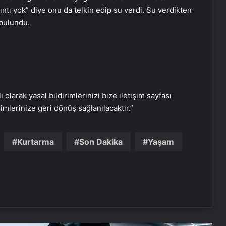
ıntı yok” diye onu da telkin edip su verdi. Su verdikten
Özgür Özel’e saldırıda dikkat çeken
 bulundu.
detay: O müdürü valiliğe şikayet
ettiler
İstanbul’da sıcak hava haklı sahile
ve parklara döktü
i olarak yasal bildirimlerinizi bize iletişim sayfası
Ümit Özdağ’dan ‘Sırrı Süreyya
rimlerinize geri dönüş sağlanılacaktır.”
Önder’ paylaşımına sert tepki!
Görevine son verildi…
Kurtarma
Son Dakika
Yaşam
Bakan Yerlikaya’dan provokatif
paylaşım açıklaması: Adalete teslim
edeceğiz
Başkan Erdoğan, KKTC’ye gitti! KKTC
cumhurbaşkanlığı yerleşkesinin
açılışını yapacak