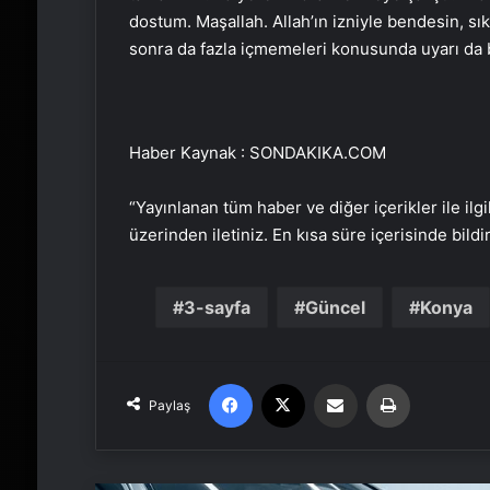
dostum. Maşallah. Allah’ın izniyle bendesin, sık
sonra da fazla içmemeleri konusunda uyarı da
Haber Kaynak : SONDAKIKA.COM
“Yayınlanan tüm haber ve diğer içerikler ile ilgil
üzerinden iletiniz. En kısa süre içerisinde bildi
3-sayfa
Güncel
Konya
Facebook
X
Email'den paylaş
Yaz
Paylaş