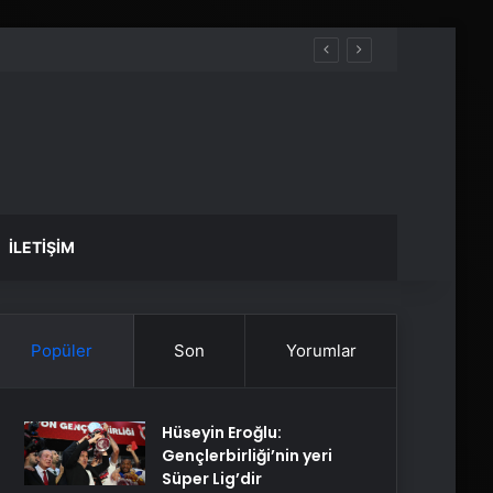
İLETIŞIM
Popüler
Son
Yorumlar
Hüseyin Eroğlu:
Gençlerbirliği’nin yeri
Süper Lig’dir