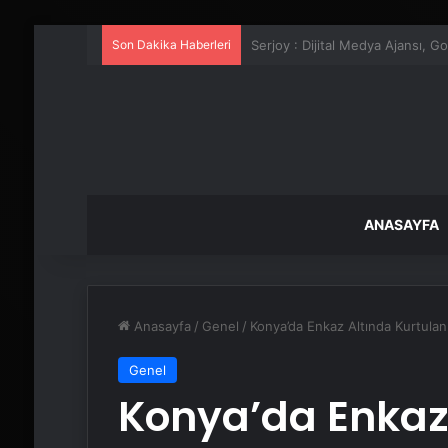
Son Dakika Haberleri
UETDS Nedir ? Uetds.com İle Akıll
ANASAYFA
Anasayfa
/
Genel
/
Konya’da Enkaz Altında Kurtulanl
Genel
Konya’da Enkaz