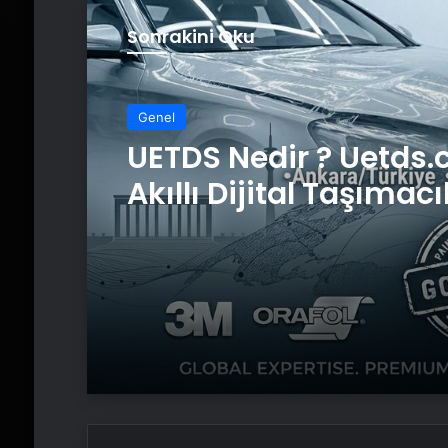
Sonrakini Oku
Genel
UETDS Nedir ? Uetds.
Akıllı Dijital Taşımacı
Yazılımı