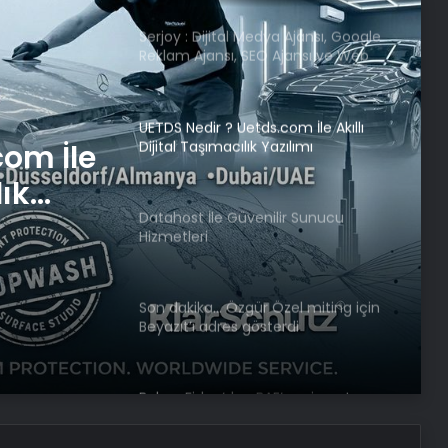
Serjoy : Dijital Medya Ajansı, Google
Reklam Ajansı, SEO Ajansı ve Web
Tasarım Ajansı
UETDS Nedir ? Uetds.com İle Akıllı
Dijital Taşımacılık Yazılımı
com İle
lık
Datahost İle Güvenilir Sunucu
Hizmetleri
Son dakika… Özgür Özel miting için
Beyazıt’ı adres gösterdi
Bakan Fidan’dan BAE’ye ziyaret