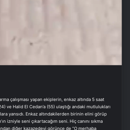
arma çalışması yapan ekiplerin, enkaz altında 5 saat
 ve Halid El Cedan’a (55) ulaştığı andaki mutlulukları
lara yansıdı. Enkaz altındakilerden birinin elini görüp
h’ın izniyle seni çıkartacağım seni. Hiç canını sıkma
dından diğer kazazedeyi görünce de “O merhaba