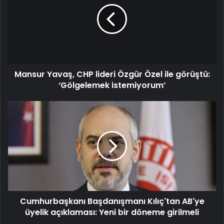
lideri
Özgür
Özel
ile
görüştü:
‘Gölgelemek
Mansur Yavaş, CHP lideri Özgür Özel ile görüştü:
istemiyorum’
‘Gölgelemek istemiyorum’
Cumhurbaşkanı
Başdanışmanı
Kılıç'tan
AB'ye
üyelik
açıklaması:
Yeni
bir
döneme
Cumhurbaşkanı Başdanışmanı Kılıç'tan AB'ye
girilmeli
üyelik açıklaması: Yeni bir döneme girilmeli