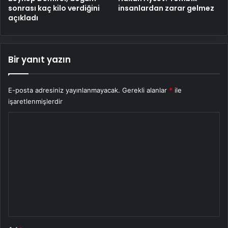
sonrası kaç kilo verdiğini
insanlardan zarar gelmez
açıkladı
Bir yanıt yazın
E-posta adresiniz yayınlanmayacak.
Gerekli alanlar
*
ile
işaretlenmişlerdir
Y
o
r
u
m
*