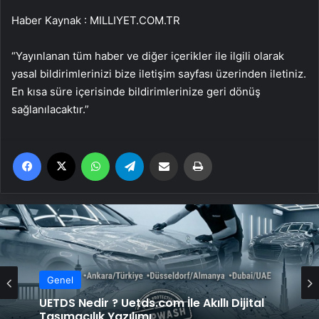
Haber Kaynak : MILLIYET.COM.TR
“Yayınlanan tüm haber ve diğer içerikler ile ilgili olarak
yasal bildirimlerinizi bize iletişim sayfası üzerinden iletiniz.
En kısa süre içerisinde bildirimlerinize geri dönüş
sağlanılacaktır.”
Facebook
X
WhatsApp
Telegram
Email'den paylaş
Yaz
Genel
Genel