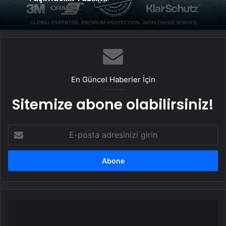
Datahost İle Güvenilir Sunucu Hizmetleri
UETDS Nedir ? Uetds.com İle Akıllı Dijital
Taşımacılık Yazılımı
En Güncel Haberler İçin
Sitemize abone olabilirsiniz!
E-
posta
adresinizi
girin
Mansur
Yavaş,
CHP