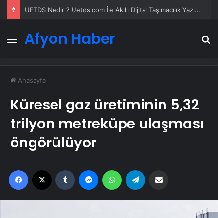
UETDS Nedir ? Uetds.com İle Akıllı Dijital Taşımacılık Yazılımı
Afyon Haber
Menü
A
Anasayfa
Küresel gaz üretiminin 5,32
trilyon metreküpe ulaşması
öngörülüyor
Facebook
X
Tumblr
Messenger
WhatsApp
Telegram
Email'den paylaş