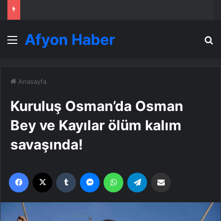
Afyon Haber
Menü
A
Anasayfa
Kuruluş Osman’da Osman
Bey ve Kayılar ölüm kalım
savaşında!
Facebook
X
Tumblr
Messenger
WhatsApp
Telegram
Email'den paylaş