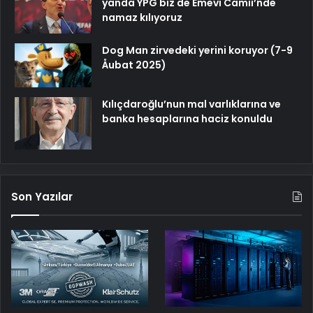
yanda YPG biz de Emevi Camii’nde
namaz kılıyoruz
Dog Man zirvedeki yerini koruyor (7-9
Åubat 2025)
Kılıçdaroğlu’nun mal varlıklarına ve
banka hesaplarına haciz konuldu
Son Yazılar