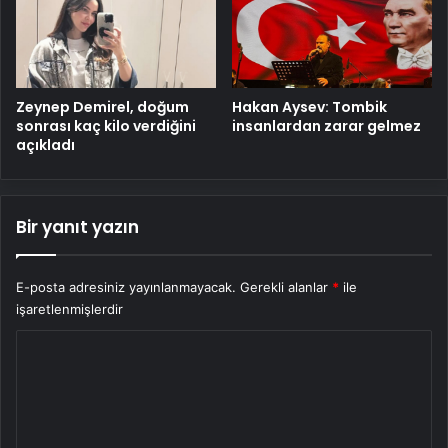
Zeynep Demirel, doğum
Hakan Aysev: Tombik
sonrası kaç kilo verdiğini
insanlardan zarar gelmez
açıkladı
Bir yanıt yazın
E-posta adresiniz yayınlanmayacak.
Gerekli alanlar
*
ile
işaretlenmişlerdir
Y
o
r
u