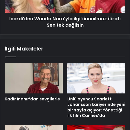
tek
değilsin
Icardi'den Wanda Nara'yla ilgili inanılmaz itiraf:
Sen tek değilsin
İlgili Makaleler
Kadir İnanır’dan sevgilerle
Ünlü oyuncu Scarlett
Johansson kariyerinde yeni
bir sayfa açıyor: Yönettiği
ilk film Cannes’da