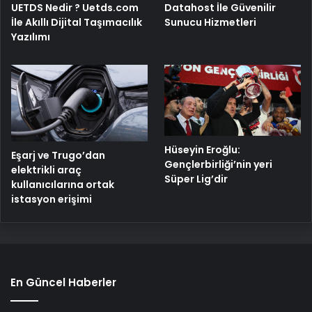
UETDS Nedir ? Uetds.com
Datahost İle Güvenilir
İle Akıllı Dijital Taşımacılık
Sunucu Hizmetleri
Yazılımı
Hüseyin Eroğlu:
Eşarj ve Trugo’dan
Gençlerbirliği’nin yeri
elektrikli araç
Süper Lig’dir
kullanıcılarına ortak
istasyon erişimi
En Güncel Haberler