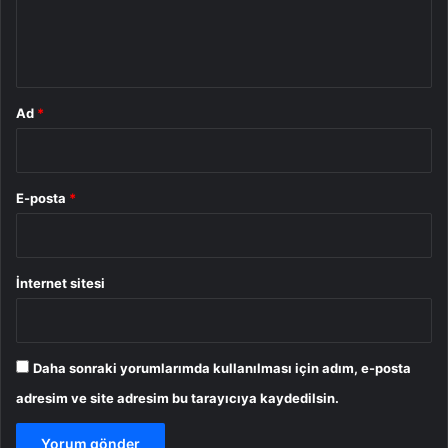
m
*
Ad
*
E-posta
*
İnternet sitesi
Daha sonraki yorumlarımda kullanılması için adım, e-posta
adresim ve site adresim bu tarayıcıya kaydedilsin.