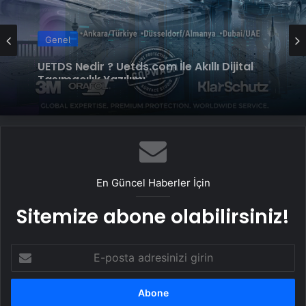
Genel
Datahost İle Güvenilir Sunucu Hizmetleri
Genel
UETDS Nedir ? Uetds.com İle Akıllı Dijital
Taşımacılık Yazılımı
En Güncel Haberler İçin
Sitemize abone olabilirsiniz!
E-
posta
adresinizi
girin