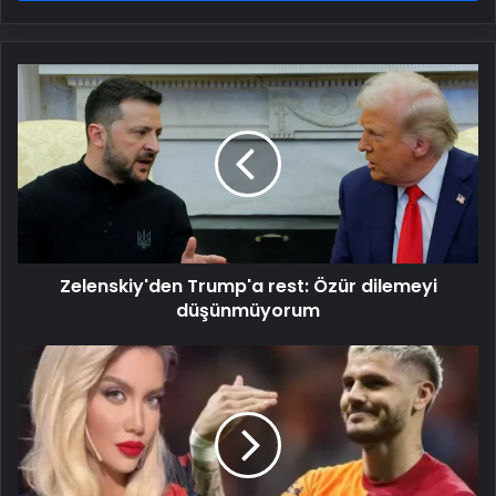
Zelenskiy'den
Trump'a
rest:
Özür
dilemeyi
düşünmüyorum
Zelenskiy'den Trump'a rest: Özür dilemeyi
düşünmüyorum
Icardi'den
Wanda
Nara'yla
ilgili
inanılmaz
itiraf:
Sen