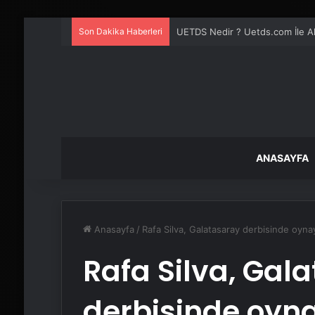
Son Dakika Haberleri
Datahost İle Güvenilir Sunucu H
ANASAYFA
Anasayfa
/
Rafa Silva, Galatasaray derbisinde oyna
Rafa Silva, Gal
derbisinde oyn