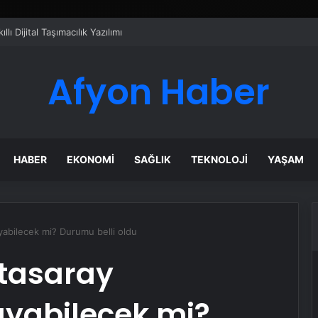
izmetleri
Afyon Haber
HABER
EKONOMI
SAĞLIK
TEKNOLOJI
YAŞAM
yabilecek mi? Durumu belli oldu
atasaray
ayabilecek mi?