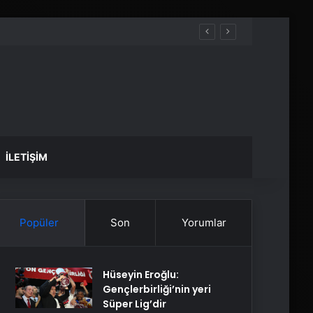
İLETIŞIM
Popüler
Son
Yorumlar
Hüseyin Eroğlu:
Gençlerbirliği’nin yeri
Süper Lig’dir