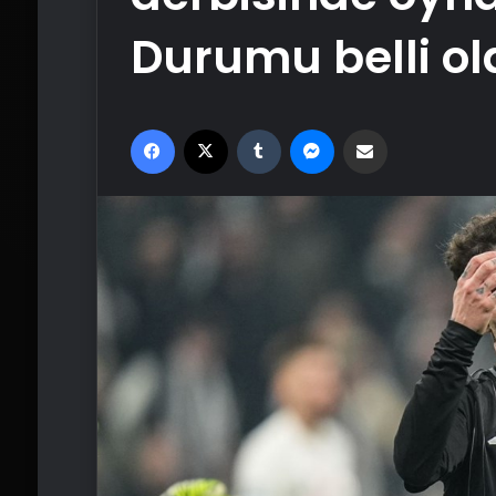
Durumu belli ol
Facebook
X
Tumblr
Messenger
Email'den paylaş