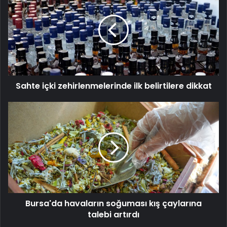
zehirlenmelerinde
ilk
belirtilere
dikkat
Sahte içki zehirlenmelerinde ilk belirtilere dikkat
Bursa'da
havaların
soğuması
kış
çaylarına
talebi
artırdı
Bursa'da havaların soğuması kış çaylarına
talebi artırdı