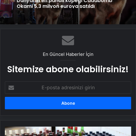
Okami 5,3 milyon euroya satıldı
En Güncel Haberler İçin
Sitemize abone olabilirsiniz!
E-
posta
adresinizi
girin
Sahte
içki