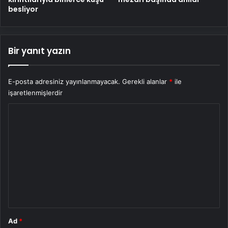
besliyor
Bir yanıt yazın
E-posta adresiniz yayınlanmayacak.
Gerekli alanlar
*
ile
işaretlenmişlerdir
Y
o
r
u
m
*
Ad
*