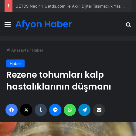
UETDS Nedir ? Uetds.com İle Akıllı Dijital Taşımacılık Yazılımı
Afyon Haber
Menü
A
Anasayfa
/
Haber
Haber
Rezene tohumları kalp
hastalıklarının düşmanı
Facebook
X
Tumblr
Messenger
WhatsApp
Telegram
Email'den paylaş