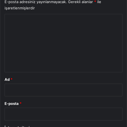
E-posta adresiniz yayınlanmayacak.
Gerekli alanlar
*
ile
işaretlenmişlerdir
Y
o
r
u
m
*
Ad
*
E-posta
*