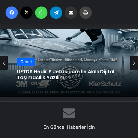
Facebook
X
WhatsApp
Telegram
Email'den paylaş
Yaz
Genel
Genel
Datahost İle Güvenilir Sunucu Hizmetleri
UETDS Nedir ? Uetds.com İle Akıllı Dijital
Taşımacılık Yazılımı
En Güncel Haberler İçin