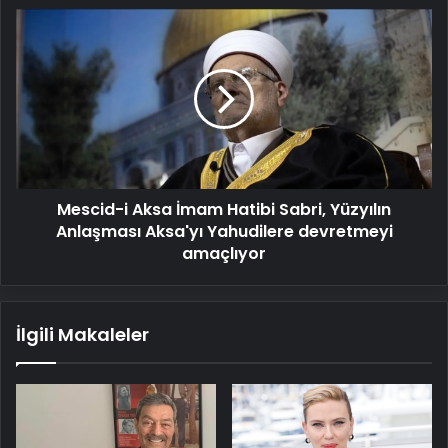
Mescid-
i
Aksa
İmam
Hatibi
Sabri,
Yüzyılın
Anlaşması
Aksa'yı
Mescid-i Aksa İmam Hatibi Sabri, Yüzyılın
Yahudilere
devretmeyi
Anlaşması Aksa'yı Yahudilere devretmeyi
amaçlıyor
amaçlıyor
İlgili Makaleler