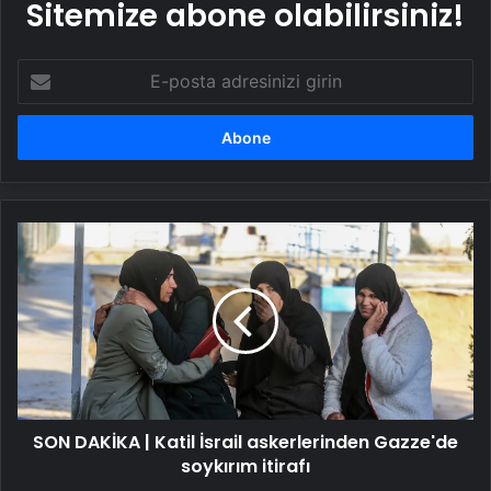
Sitemize abone olabilirsiniz!
E-
posta
adresinizi
girin
SON
DAKİKA
|
Katil
İsrail
askerlerinden
Gazze'de
soykırım
itirafı
SON DAKİKA | Katil İsrail askerlerinden Gazze'de
soykırım itirafı