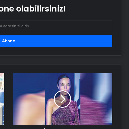
ne olabilirsiniz!
Hayat kurtaran yerli elektroşok
cihazı sınır kapısında da görevde
Uydu haberleşmesinin güvenliği için
genç zihinler TEKNOFEST’te yarışıyor
Cemali’den yıllar sonra gelen
itiraflar
‘İyi
işler
çıkmıyor’
Serjoy : Dijital Medya Ajansı, Google
Reklam Ajansı, SEO Ajansı ve Web
Tasarım Ajansı
UETDS Nedir ? Uetds.com İle Akıllı
Dijital Taşımacılık Yazılımı