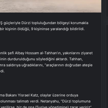
Ş güçleriyle Dürzi topluluğundan bölgeyi korumakla
bir kişinin öldüğü, 9 kişininse yaralandığı bildirildi.
lik şefi Albay Hossam al-Tahhan’ın, yakınlarını ziyaret
inin durdurulduğunu söylediğini aktardı. Tahhan,
onra saldırıya uğradıklarını, “araçlarının doğrudan ateşle
di.
a Bakanı Yisrael Katz, olaylar üzerine orduya
olunması talimatı verdi. Netanyahu, “Dürzi toplumuna
erilirse, biz de ona (Suriye yönetimine) zarar veririz”