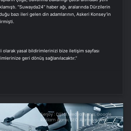
klamıştı. “Suwayda24” haber ağı, aralarında Dürzilerin
duğu bazı ileri gelen din adamlarının, Askeri Konsey’in
Hayat kurtaran yerli elektroşok
irmişti.
cihazı sınır kapısında da görevde
Uydu haberleşmesinin güvenliği için
genç zihinler TEKNOFEST’te yarışıyor
i olarak yasal bildirimlerinizi bize iletişim sayfası
rimlerinize geri dönüş sağlanılacaktır.”
Cemali’den yıllar sonra gelen
itiraflar
Serjoy : Dijital Medya Ajansı, Google
Reklam Ajansı, SEO Ajansı ve Web
Tasarım Ajansı
UETDS Nedir ? Uetds.com İle Akıllı
Dijital Taşımacılık Yazılımı