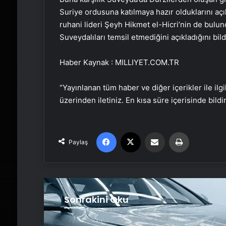
Suriye ordusuna katılmaya hazır olduklarını açı
ruhani lideri Şeyh Hikmet el-Hicri’nin de bulun
Suveydalıları temsil etmediğini açıkladığını bild
Haber Kaynak : MILLIYET.COM.TR
“Yayınlanan tüm haber ve diğer içerikler ile ilgil
üzerinden iletiniz. En kısa süre içerisinde bildi
Facebook
X
Email'den paylaş
Yaz
Paylaş
Sonrakini Oku