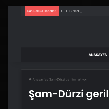
Son Dakika Haberleri
UETDS Nedir ? Uetds.com İle Akıll
ANASAYFA
Anasayfa
/
Şam-Dürzi gerilimi artıyor
Şam-Dürzi geril