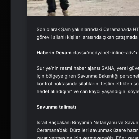
Son olarak Şam yakınlarındaki Ceramana’da HT
görevli silahlı kişileri arasında çıkan çatışmada 
Haberin Devamı
class=’medyanet-inline-adv’>
Suriye’nin resmi haber ajansı SANA, yerel güven
için bölgeye giren Savunma Bakanlığı personel
kontrol noktasında silahlarını teslim ettikten s
hedef alındığını” ve can kaybı yaşandığını söyle
Savunma talimatı
İsrail Başbakanı Binyamin Netanyahu ve Savunm
Ceramana’daki Dürzileri savunmak üzere hazır 
zarar vermesine izin vermeyeceğiz. Eğer zarar v