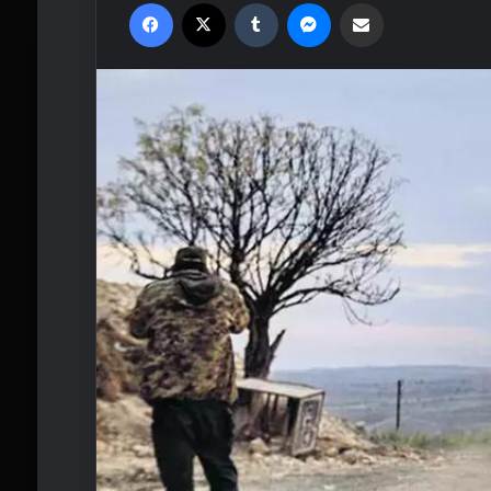
Facebook
X
Tumblr
Messenger
Email'den paylaş