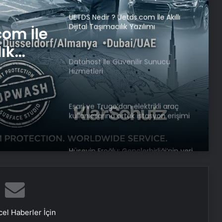
Datahost İle Güvenilir Sunucu
Hizmetleri
com İle
lık
Eşarj ve Trugo’dan elektrikli araç
r
kullanıcılarına ortak istasyon erişimi
Hüseyin Eroğlu: Gençlerbirliği’nin yeri
Süper Lig’dir
TBMM’de “Veriden Karara Ulusal
Yapay Zeka Zirvesi” başladı
Dolandırıcılığa karşı “çoklu kimlik
el Haberler İçin
doğrulaması” tavsiye ediliyor