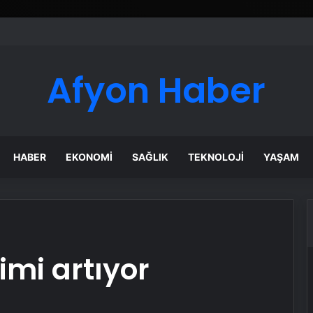
ı Dijital Taşımacılık Yazılımı
Afyon Haber
HABER
EKONOMI
SAĞLIK
TEKNOLOJI
YAŞAM
imi artıyor