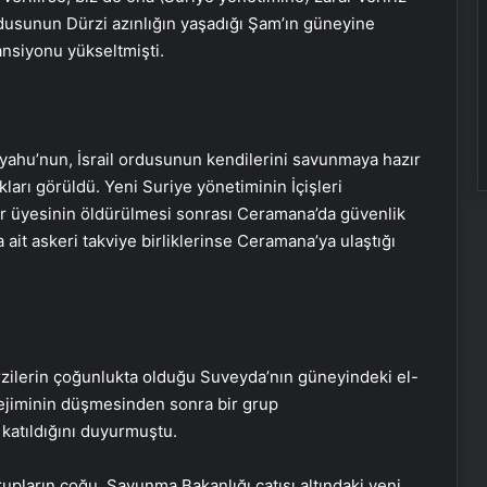
ordusunun Dürzi azınlığın yaşadığı Şam’ın güneyine
ansiyonu yükseltmişti.
yahu’nun, İsrail ordusunun kendilerini savunmaya hazır
arı görüldü. Yeni Suriye yönetiminin İçişleri
bir üyesinin öldürülmesi sonrası Ceramana’da güvenlik
a ait askeri takviye birliklerinse Ceramana’ya ulaştığı
TBMM’de “Veriden Karara Ulusal
Yapay Zeka Zirvesi” başladı
zilerin çoğunlukta olduğu Suveyda’nın güneyindeki el-
rejiminin düşmesinden sonra bir grup
katıldığını duyurmuştu.
Dolandırıcılığa karşı “çoklu kimlik
doğrulaması” tavsiye ediliyor
upların çoğu, Savunma Bakanlığı çatısı altındaki yeni