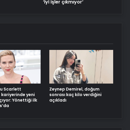
‘İyi işler çıkmıyor’
Datahost İle Güvenilir Sunucu
Hizmetleri
Eşarj ve Trugo’dan elektrikli araç
kullanıcılarına ortak istasyon erişimi
Hüseyin Eroğlu: Gençlerbirliği’nin yeri
Süper Lig’dir
u Scarlett
Zeynep Demirel, doğum
kariyerinde yeni
sonrası kaç kilo verdiğini
çıyor: Yönettiği ilk
açıkladı
s’da