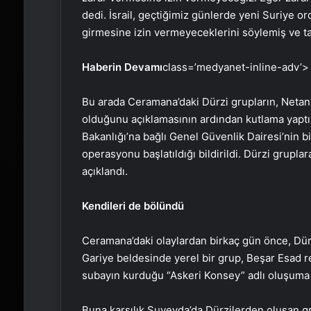
dedi. İsrail, geçtiğimiz günlerde yeni Suriye 
girmesine izin vermeyeceklerini söylemiş ve t
Haberin Devamı
class=’medyanet-inline-adv’>
Bu arada Ceramana’daki Dürzi grupların, Netan
olduğunu açıklamasının ardından kutlama yaptıkl
Bakanlığı’na bağlı Genel Güvenlik Dairesi’nin 
operasyonu başlatıldığı bildirildi. Dürzi gruplar
açıklandı.
Kendileri de bölündü
Ceramana’daki olaylardan birkaç gün önce, Dür
Gariye beldesinde yerel bir grup, Beşar Esad 
subayın kurduğu “Askeri Konsey” adlı oluşuma 
Buna karşılık Suveyda’da Dürzilerden oluşan gr