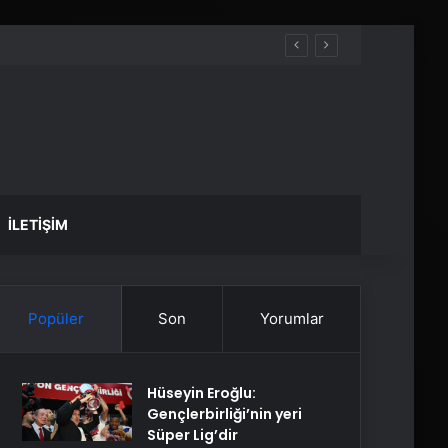
İLETIŞIM
Popüler
Son
Yorumlar
Hüseyin Eroğlu:
Gençlerbirliği’nin yeri
Süper Lig’dir