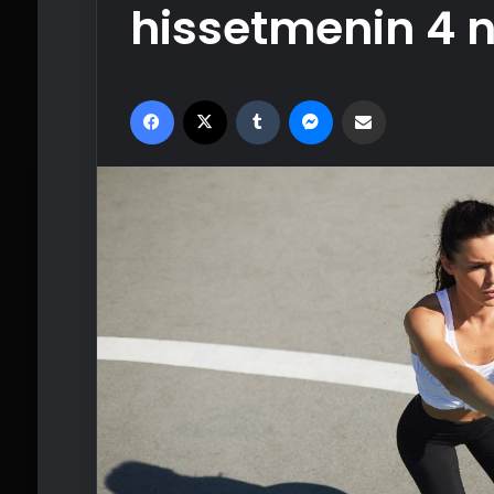
hissetmenin 4 
Facebook
X
Tumblr
Messenger
Email'den paylaş