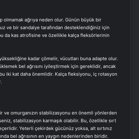
ahip olmamak ağrıya neden olur. Günün büyük bir
nuz ve bir sandalye tarafından desteklendiğiniz için
a kas atrofisine ve özellikle kalça fleksörlerinin
ksekliğine kadar çömelir, vücutları buna adapte olur.
yüklemek bel ağrısını iyileştirmek için gereklidir, ancak
Frankofon Film Festivali 2025:
 iki kat daha önemlidir. Kalça fleksiyonu, iç rotasyon
Türkiye’de sinema kutlaması
başlıyor
.
Dünyaca ünlü rock pop grubu
OneRepublic, Maximum Uniq
Açıkhava’da yaz sezonunu açacak
irir ve omurganızın stabilizasyonu en önemli yönlerden
eniz, stabilizasyon karmaşık olabilir. Bu, özellikle sırt
Rimelin kurumaması için ne
rlidir. Yeterli çekirdek gücünüz yoksa, alt sırtınız
yapmalı?
nda bel ağrısının en yaygın nedenlerinden biridir.