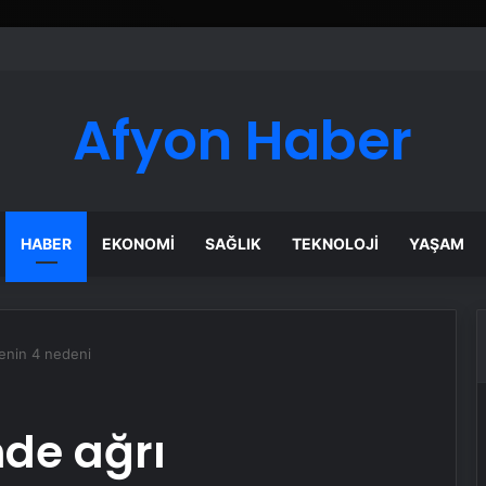
ı Dijital Taşımacılık Yazılımı
Afyon Haber
HABER
EKONOMI
SAĞLIK
TEKNOLOJI
YAŞAM
enin 4 nedeni
de ağrı