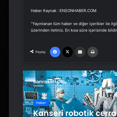
Haber Kaynak : ENSONHABER.COM
“Yayınlanan tüm haber ve diğer içerikler ile ilgil
üzerinden iletiniz. En kısa süre içerisinde bildi
Facebook
X
Email'den paylaş
Yaz
Paylaş
Sonrakini Oku
Haber
Dünyanın en pahalı 
Haber