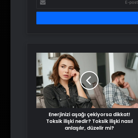
posta
adresinizi
girin
Enerjinizi
aşağı
çekiyorsa
dikkat!
Toksik
ilişki
nedir?
Toksik
ilişki
Enerjinizi aşağı çekiyorsa dikkat!
nasıl
anlaşılır,
Toksik ilişki nedir? Toksik ilişki nasıl
düzelir
anlaşılır, düzelir mi?
mi?