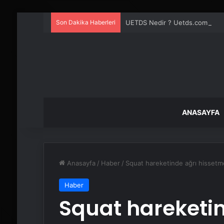
Son Dakika Haberleri
UETDS Nedir ? Uetds.com İle Akıll
ANASAYFA
Anasayfa
/
Haber
/
Squat hareketinde ağrı hissetm
Haber
Squat hareketin