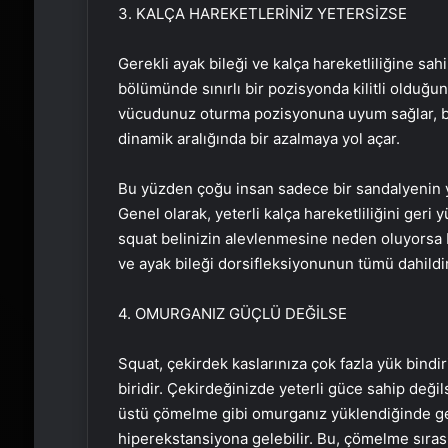
3. KALÇA HAREKETLERİNİZ YETERSİZSE
Gerekli ayak bileği ve kalça hareketliliğine s
bölümünde sınırlı bir pozisyonda kilitli olduğu
vücudunuz oturma pozisyonuna uyum sağlar, bu d
dinamik aralığında bir azalmaya yol açar.
Bu yüzden çoğu insan sadece bir sandalyenin yü
Genel olarak, yeterli kalça hareketliliğini geri 
squat belinizin alevlenmesine neden oluyorsa bu
ve ayak bileği dorsifleksiyonunun tümü dahildir
4. OMURGANIZ GÜÇLÜ DEĞİLSE
Squat, çekirdek kaslarınıza çok fazla yük bind
biridir. Çekirdeğinizde yeterli güce sahip değils
üstü çömelme gibi omurganız yüklendiğinde geçe
hiperekstansiyona gelebilir. Bu, çömelme sırası