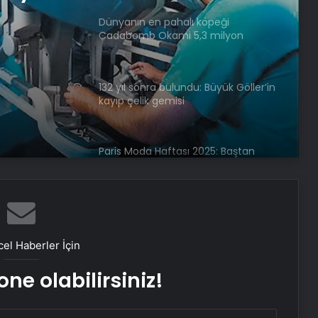
3
132 yıl sonra bulundu: Büyük Göller’in
kayıp çelik gemisi
ı
hiyle
Paris Moda Haftası 2025: Baştan
çıkarıcı ve güçlü silüetler
Frankofon Film Festivali 2025:
Türkiye’de sinema kutlaması
başlıyor
Dünyaca ünlü rock pop grubu
OneRepublic, Maximum Uniq
Açıkhava’da yaz sezonunu açacak
el Haberler İçin
ne olabilirsiniz!
Rimelin kurumaması için ne
yapmalı?