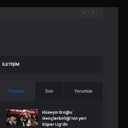
İLETIŞIM
Popüler
Son
Yorumlar
Hüseyin Eroğlu:
Gençlerbirliği’nin yeri
Süper Lig’dir