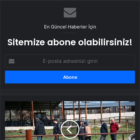
UETDS Nedir ? Uetds.com İle Akıllı Dijital
Taşımacılık Yazılımı
En Güncel Haberler İçin
Sitemize abone olabilirsiniz!
E-
posta
adresinizi
girin
Manisa
Büyükşehir
Belediyesi'nden
'Tek
Dam'
Projesi