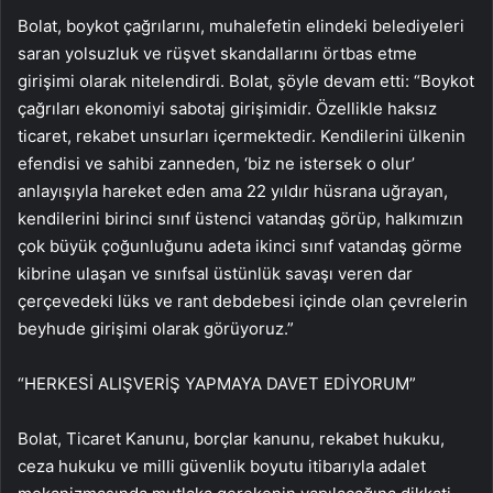
Bolat, boykot çağrılarını, muhalefetin elindeki belediyeleri
saran yolsuzluk ve rüşvet skandallarını örtbas etme
girişimi olarak nitelendirdi. Bolat, şöyle devam etti: “Boykot
çağrıları ekonomiyi sabotaj girişimidir. Özellikle haksız
ticaret, rekabet unsurları içermektedir. Kendilerini ülkenin
efendisi ve sahibi zanneden, ‘biz ne istersek o olur’
anlayışıyla hareket eden ama 22 yıldır hüsrana uğrayan,
kendilerini birinci sınıf üstenci vatandaş görüp, halkımızın
çok büyük çoğunluğunu adeta ikinci sınıf vatandaş görme
kibrine ulaşan ve sınıfsal üstünlük savaşı veren dar
çerçevedeki lüks ve rant debdebesi içinde olan çevrelerin
beyhude girişimi olarak görüyoruz.”
“HERKESİ ALIŞVERİŞ YAPMAYA DAVET EDİYORUM”
Bolat, Ticaret Kanunu, borçlar kanunu, rekabet hukuku,
ceza hukuku ve milli güvenlik boyutu itibarıyla adalet