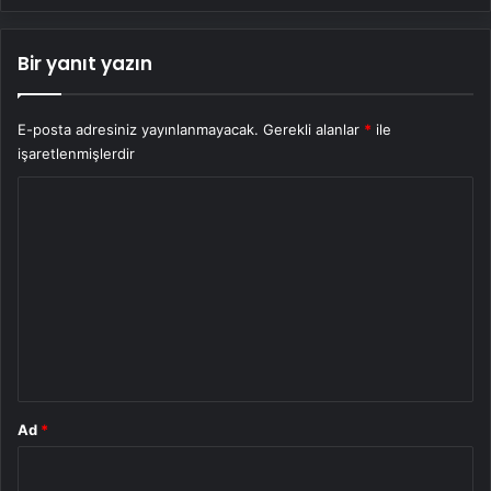
Bir yanıt yazın
E-posta adresiniz yayınlanmayacak.
Gerekli alanlar
*
ile
işaretlenmişlerdir
Y
o
r
u
m
*
Ad
*