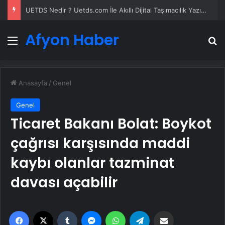
UETDS Nedir ? Uetds.com İle Akıllı Dijital Taşımacılık Yazılımı
Afyon Haber
Menü
A
Anasayfa
/
Genel
Genel
Ticaret Bakanı Bolat: Boykot
çağrısı karşısında maddi
kaybı olanlar tazminat
davası açabilir
Facebook
X
Tumblr
Messenger
WhatsApp
Telegram
Email'den paylaş