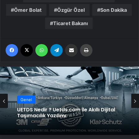
Ömer Bolat
Özgür Özel
Son Dakika
Ticaret Bakanı
Facebook
X
WhatsApp
Telegram
Email'den paylaş
Yaz
Genel
Genel
Datahost İle Güvenilir Sunucu Hizmetleri