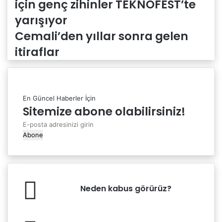
için genç zihinler TEKNOFEST’te
yarışıyor
Cemali’den yıllar sonra gelen
itiraflar
En Güncel Haberler İçin
Sitemize abone olabilirsiniz!
E-
posta
adresinizi
girin
Neden
Neden kabus görürüz?
kabus
görürüz?