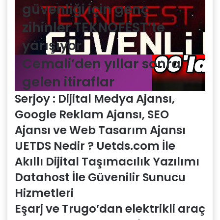
güvenliği için genç
zihinler TEKNOFEST’te
yarışıyor
Cemali’den yıllar sonra
gelen itiraflar
Serjoy : Dijital Medya Ajansı,
Google Reklam Ajansı, SEO
Ajansı ve Web Tasarım Ajansı
UETDS Nedir ? Uetds.com İle
Akıllı Dijital Taşımacılık Yazılımı
Datahost İle Güvenilir Sunucu
Hizmetleri
Eşarj ve Trugo’dan elektrikli araç