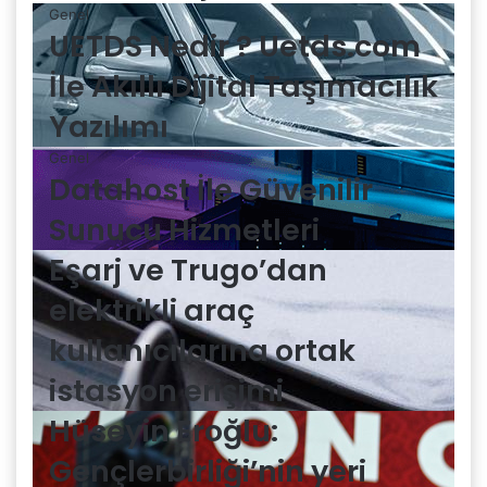
Genel
UETDS Nedir ? Uetds.com
İle Akıllı Dijital Taşımacılık
Yazılımı
Genel
Datahost İle Güvenilir
Sunucu Hizmetleri
Eşarj ve Trugo’dan
elektrikli araç
kullanıcılarına ortak
istasyon erişimi
Hüseyin Eroğlu:
Gençlerbirliği’nin yeri