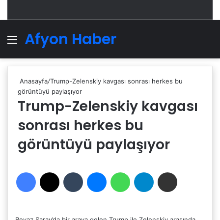
Afyon Haber
Menü
A
Anasayfa
/
Trump-Zelenskiy kavgası sonrası herkes bu
görüntüyü paylaşıyor
Trump-Zelenskiy kavgası
sonrası herkes bu
görüntüyü paylaşıyor
Facebook
X
Tumblr
Messenger
WhatsApp
Telegram
Email'den paylaş
Beyaz Saray’da bir araya gelen Trump ile Zelenskiy arasında,