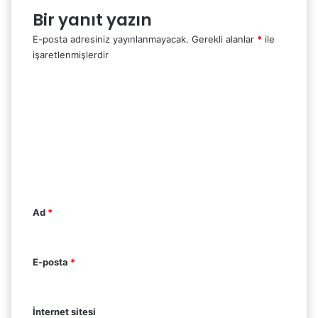
Bir yanıt yazın
E-posta adresiniz yayınlanmayacak.
Gerekli alanlar
*
ile
işaretlenmişlerdir
Y
o
r
u
m
*
Ad
*
E-posta
*
İnternet sitesi