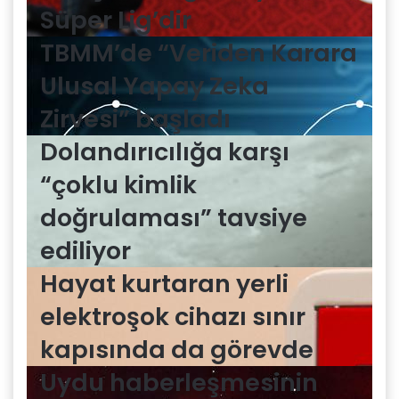
Süper Lig’dir
TBMM’de “Veriden Karara
Ulusal Yapay Zeka
Zirvesi” başladı
Dolandırıcılığa karşı
“çoklu kimlik
doğrulaması” tavsiye
ediliyor
Hayat kurtaran yerli
elektroşok cihazı sınır
kapısında da görevde
Uydu haberleşmesinin