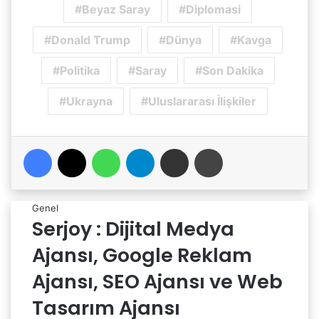
Beyaz Saray
Diplomasi
Donald Trump
Dünya
Kavga
Politika
Saray
Son Dakika
Ukrayna
Uluslararası İlişkiler
Facebook
X
WhatsApp
Telegram
Email'den paylaş
Yaz
Genel
Serjoy : Dijital Medya
Ajansı, Google Reklam
Ajansı, SEO Ajansı ve Web
Tasarım Ajansı