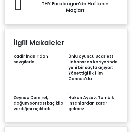
THY
THY Euroleague'de Haftanın
Euroleague'de
Maçları
Haftanın
Maçları
İlgili Makaleler
Kadir İnanır’dan
Ünlü oyuncu Scarlett
sevgilerle
Johansson kariyerinde
yeni bir sayfa açıyor:
Yönettiği ilk film
Cannes’da
Zeynep Demirel,
Hakan Aysev: Tombik
doğum sonrası kaç kilo
insanlardan zarar
verdiğini açıkladı
gelmez