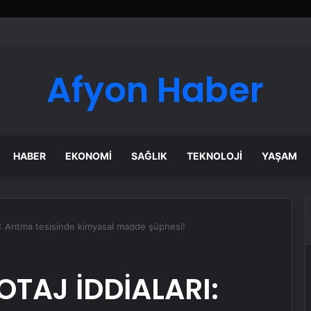
izmetleri
Afyon Haber
HABER
EKONOMI
SAĞLIK
TEKNOLOJI
YAŞAM
Arıtma tesisinde kimyasal madde şüphesi!
TAJ İDDİALARI: