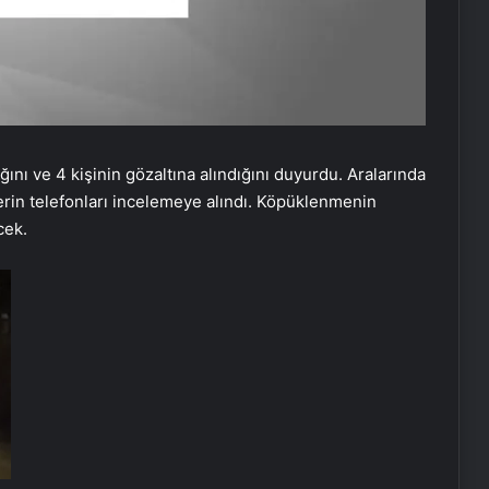
dığını ve 4 kişinin gözaltına alındığını duyurdu. Aralarında
lerin telefonları incelemeye alındı. Köpüklenmenin
cek.
Özgür Özel’e saldırıda dikkat çeken
detay: O müdürü valiliğe şikayet
ettiler
İstanbul’da sıcak hava haklı sahile
ve parklara döktü