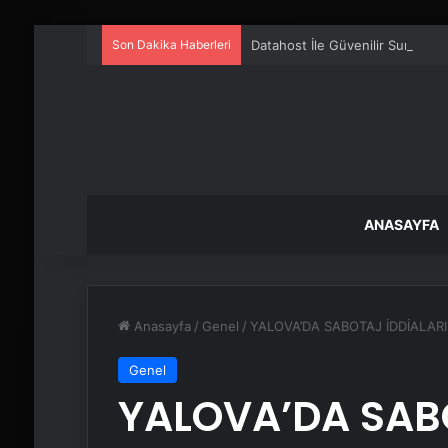
Son Dakika Haberleri
Datahost İle Güvenilir Sunucu H
ANASAYFA
Anasayfa
/
Genel
/
YALOVA’DA SABOTAJ İDDİALARI: 
Genel
YALOVA’DA SABO