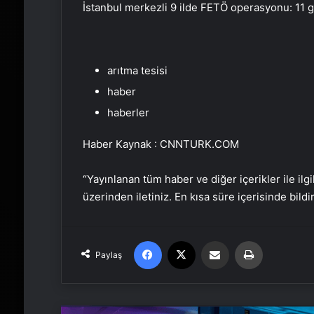
İstanbul merkezli 9 ilde FETÖ operasyonu: 11 g
arıtma tesisi
haber
haberler
Haber Kaynak : CNNTURK.COM
“Yayınlanan tüm haber ve diğer içerikler ile ilgil
üzerinden iletiniz. En kısa süre içerisinde bildi
Facebook
X
Email'den paylaş
Yaz
Paylaş