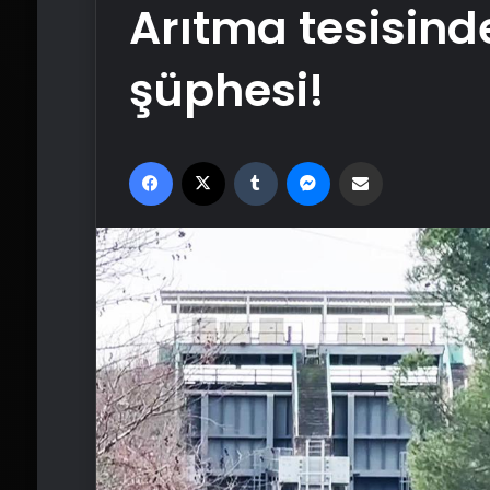
Arıtma tesisin
şüphesi!
Facebook
X
Tumblr
Messenger
Email'den paylaş