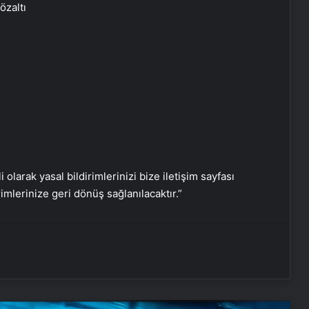
özaltı
Ümit Özdağ’dan ‘Sırrı Süreyya
Önder’ paylaşımına sert tepki!
Görevine son verildi…
Bakan Yerlikaya’dan provokatif
paylaşım açıklaması: Adalete teslim
edeceğiz
Başkan Erdoğan, KKTC’ye gitti! KKTC
cumhurbaşkanlığı yerleşkesinin
açılışını yapacak
i olarak yasal bildirimlerinizi bize iletişim sayfası
rimlerinize geri dönüş sağlanılacaktır.”
Serjoy : Dijital Medya Ajansı, Google
Reklam Ajansı, SEO Ajansı ve Web
Tasarım Ajansı
UETDS Nedir ? Uetds.com İle Akıllı
Dijital Taşımacılık Yazılımı