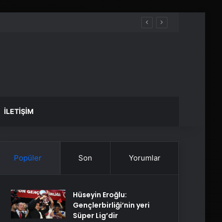
İLETIŞIM
Popüler
Son
Yorumlar
Hüseyin Eroğlu:
Gençlerbirliği’nin yeri
Süper Lig’dir