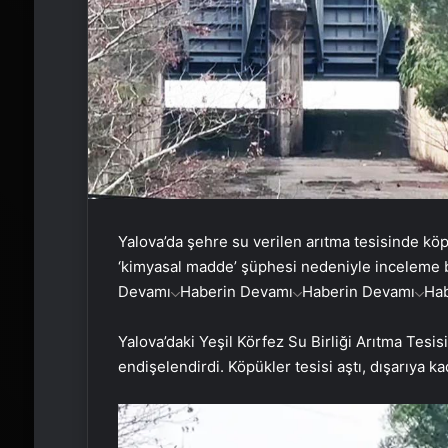
Yalova’da şehre su verilen arıtma tesisinde kö
‘kimyasal madde’ şüphesi nedeniyle inceleme başl
Devamı
Haberin Devamı
Haberin Devamı
Ha
Yalova’daki Yeşil Körfez Su Birliği Arıtma Tes
endişelendirdi. Köpükler tesisi aştı, dışarıya kad