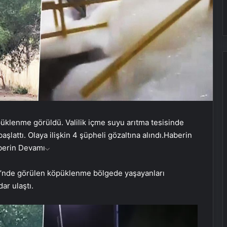
püklenme görüldü. Valilik içme suyu arıtma tesisinde
attı. Olaya ilişkin 4 şüpheli gözaltına alındı.
Haberin
berin Devamı
isi’nde görülen köpüklenme bölgede yaşayanları
ar ulaştı.