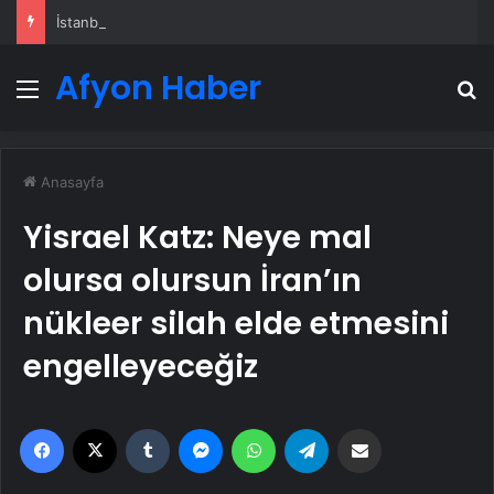
İstanbul’da sıcak hava haklı sahile ve parklara döktü
Afyon Haber
Menü
A
Anasayfa
Yisrael Katz: Neye mal
olursa olursun İran’ın
nükleer silah elde etmesini
engelleyeceğiz
Facebook
X
Tumblr
Messenger
WhatsApp
Telegram
Email'den paylaş