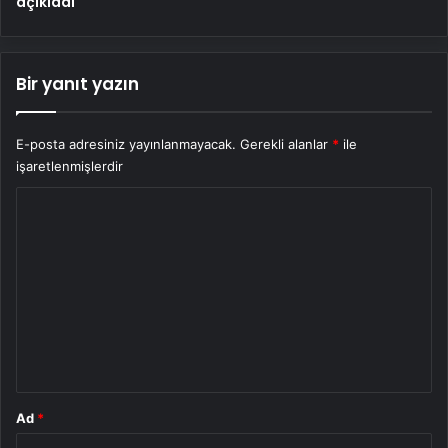
açıkladı
Bir yanıt yazın
E-posta adresiniz yayınlanmayacak.
Gerekli alanlar
*
ile
işaretlenmişlerdir
Y
o
r
u
m
*
Ad
*