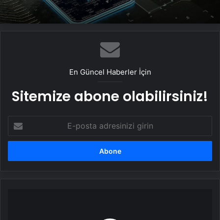
Hayat kurtaran yerli elektroşok cihazı
sınır kapısında da görevde
Dolandırıcılığa karşı “çoklu kimlik
doğrulaması” tavsiye ediliyor
En Güncel Haberler İçin
Sitemize abone olabilirsiniz!
E-
posta
adresinizi
girin
İskenderun'da
Kumar
Operasyonu