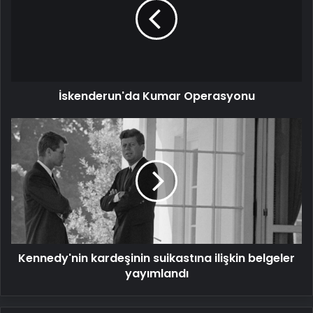
İskenderun'da Kumar Operasyonu
Kennedy'nin
kardeşinin
suikastına
ilişkin
belgeler
yayımlandı
Kennedy'nin kardeşinin suikastına ilişkin belgeler
yayımlandı