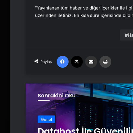
“Yayınlanan tüm haber ve diğer içerikler ile ilgil
üzerinden iletiniz. En kısa süre içerisinde bildi
H
Facebook
X
Email'den paylaş
Yaz
Paylaş
Sonrakini Oku
Genel
Datahost İle Güvenili