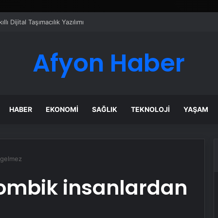
izmetleri
Afyon Haber
HABER
EKONOMI
SAĞLIK
TEKNOLOJI
YAŞAM
 gelmez
ombik insanlardan