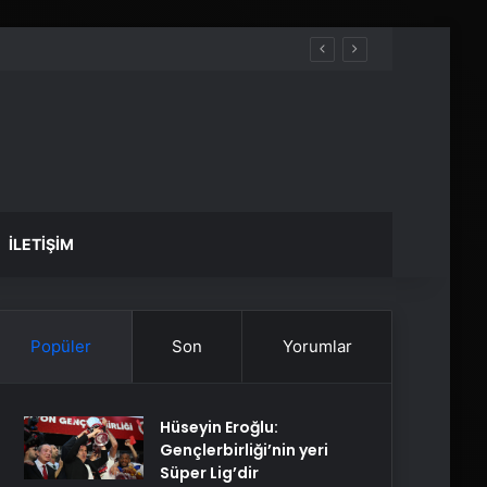
İLETIŞIM
Popüler
Son
Yorumlar
Hüseyin Eroğlu:
Gençlerbirliği’nin yeri
Süper Lig’dir