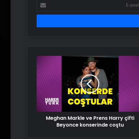
E-
posta
adresinizi
girin
Meghan
Markle
ve
Prens
Harry
çifti
Beyonce
konserinde
coştu
Meghan Markle ve Prens Harry çifti
Beyonce konserinde coştu