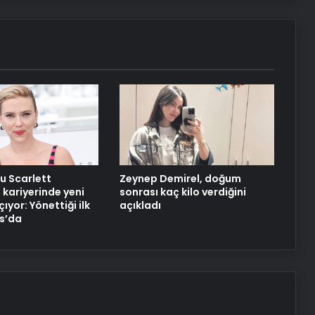
Eşarj ve Trugo’dan elektrikli araç
kullanıcılarına ortak istasyon erişimi
Hüseyin Eroğlu: Gençlerbirliği’nin yeri
Süper Lig’dir
u Scarlett
Zeynep Demirel, doğum
kariyerinde yeni
sonrası kaç kilo verdiğini
çıyor: Yönettiği ilk
açıkladı
s’da