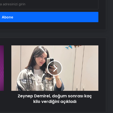
Uydu haberleşmesinin güvenliği için
genç zihinler TEKNOFEST’te yarışıyor
Cemali’den yıllar sonra gelen
itiraflar
Zeynep
Demirel,
Serjoy : Dijital Medya Ajansı, Google
doğum
Reklam Ajansı, SEO Ajansı ve Web
sonrası
Tasarım Ajansı
kaç
kilo
verdiğini
UETDS Nedir ? Uetds.com İle Akıllı
açıkladı
Dijital Taşımacılık Yazılımı
Zeynep Demirel, doğum sonrası kaç
kilo verdiğini açıkladı
Datahost İle Güvenilir Sunucu
Hizmetleri