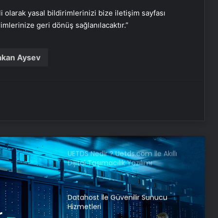
i olarak yasal bildirimlerinizi bize iletişim sayfası
Uydu haberleşmesinin güvenliği için
rimlerinize geri dönüş sağlanılacaktır.”
genç zihinler TEKNOFEST’te yarışıyor
akan Aysev
Cemali’den yıllar sonra gelen
itiraflar
Serjoy : Dijital Medya Ajansı, Google
Reklam Ajansı, SEO Ajansı ve Web
Tasarım Ajansı
UETDS Nedir ? Uetds.com İle Akıllı
Dijital Taşımacılık Yazılımı
Datahost İle Güvenilir Sunucu
Hizmetleri
r