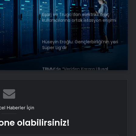
Eşarj ve Trugo’dan elektrikli araç
kullanıcılarına ortak istasyon erişimi
Hüseyin Eroğlu: Gençlerbirliği’nin yeri
Süper Lig’dir
TBMM’de “Veriden Karara Ulusal
Yapay Zeka Zirvesi” başladı
Dolandırıcılığa karşı “çoklu kimlik
doğrulaması” tavsiye ediliyor
el Haberler İçin
ne olabilirsiniz!
Hayat kurtaran yerli elektroşok
cihazı sınır kapısında da görevde