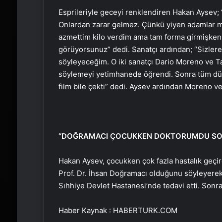
Esprileriyle geceyi renklendiren Hakan Aysev
Onlardan zarar gelmez. Çünkü yiyen adamlar m
azmettim kilo verdim ama tam forma girmişken 
görüyorsunuz” dedi. Sanatçı ardından; “Sizlere
söyleyeceğim. O iki sanatçı Dario Moreno ve T
söylemeyi yetimhanede öğrendi. Sonra tüm dünya
film bile çekti” dedi. Aysev ardından Moreno ve
“DOĞRAMACI ÇOCUKKEN DOKTORUMDU SON
Hakan Aysev, çocukken çok fazla hastalık geçir
Prof. Dr. İhsan Doğramacı olduğunu söyleyerek ş
Sıhhiye Devlet Hastanesi’nde tedavi etti. Sonra 
Haber Kaynak : HABERTURK.COM