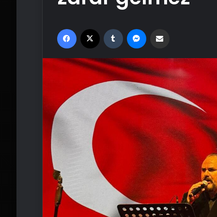
Facebook
X
Tumblr
Messenger
Email'den paylaş