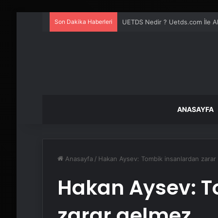
Son Dakika Haberleri
Datahost İle Güvenilir Sunucu H
ANASAYFA
Anasayfa
/
Hakan Aysev: Tombik insanlardan zarar
Hakan Aysev: T
zarar gelmez