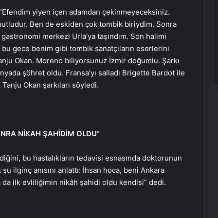
; “Efendim yiyen içen adamdan çekinmeyeceksiniz.
utludur. Ben de eskiden çok tombik biriydim. Sonra
gastronomi merkezi Urla’ya taşındım. Son halimi
 bu gece benim gibi tombik sanatçıların eserlerini
anju Okan. Moreno biliyorsunuz İzmir doğumlu. Şarkı
da şöhret oldu. Fransa’yı salladı Brigette Bardot ile
 Tanju Okan şarkıları söyledi.
TBMM’de “Veriden Karara Ulusal
Yapay Zeka Zirvesi” başladı
RA NİKAH ŞAHİDİM OLDU”
Dolandırıcılığa karşı “çoklu kimlik
diğini, bu hastalıkların tedavisi esnasında doktorunun
doğrulaması” tavsiye ediliyor
u ilginç anısını anlattı: İhsan hoca, beni Ankara
da ilk evliliğimin nikâh şahidi oldu kendisi” dedi.
Hayat kurtaran yerli elektroşok
cihazı sınır kapısında da görevde