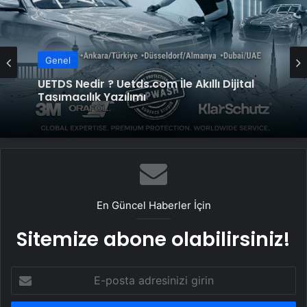
Genel
Datahost İle Güvenilir Sunucu Hizmetleri
Genel
UETDS Nedir ? Uetds.com İle Akıllı Dijital
Taşımacılık Yazılımı
En Güncel Haberler İçin
Sitemize abone olabilirsiniz!
E-
posta
adresinizi