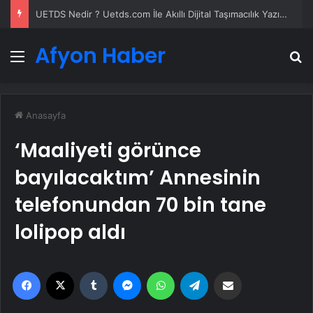
UETDS Nedir ? Uetds.com İle Akıllı Dijital Taşımacılık Yazılımı
Afyon Haber
Menü
A
Anasayfa
‘Maaliyeti görünce
bayılacaktım’ Annesinin
telefonundan 70 bin tane
lolipop aldı
Facebook
X
Tumblr
Messenger
WhatsApp
Telegram
Email'den paylaş