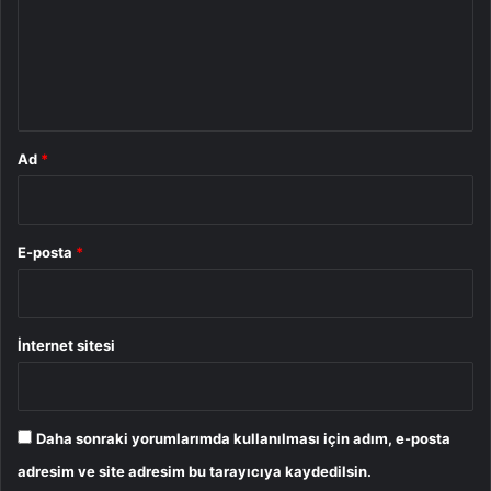
u
m
*
Ad
*
E-posta
*
İnternet sitesi
Daha sonraki yorumlarımda kullanılması için adım, e-posta
adresim ve site adresim bu tarayıcıya kaydedilsin.