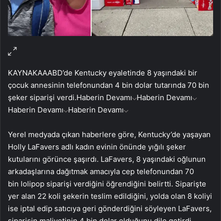
KAYNAK
AA
ABD’de Kentucky eyaletinde 8 yaşındaki bir
çocuk annesinin telefonundan 4 bin dolar tutarında 70 bin
şeker siparişi verdi.
Haberin Devamı
Haberin Devamı
Haberin Devamı
Haberin Devamı
Yerel medyada çıkan haberlere göre, Kentucky’de yaşayan
Holly LaFavers adlı kadın evinin önünde yığılı şeker
kutularını görünce şaşırdı. LaFavers, 8 yaşındaki oğlunun
arkadaşlarına dağıtmak amacıyla cep telefonundan 70
bin lolipop siparişi verdiğini öğrendiğini belirtti. Siparişte
yer alan 22 koli şekerin teslim edildiğini, yolda olan 8 koliyi
ise iptal edip satıcıya geri gönderdiğini söyleyen LaFavers,
siparişin maliyetinin 4 bin dolar olduğunu dile getirdi.