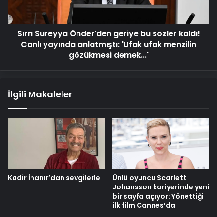
kaldı!
Canlı
yayında
Sırrı Süreyya Önder'den geriye bu sözler kaldı!
anlatmıştı:
'Ufak
Canlı yayında anlatmıştı: 'Ufak ufak menzilin
ufak
gözükmesi demek...'
menzilin
gözükmesi
demek...'
İlgili Makaleler
Kadir İnanır’dan sevgilerle
Ünlü oyuncu Scarlett
Johansson kariyerinde yeni
bir sayfa açıyor: Yönettiği
ilk film Cannes’da