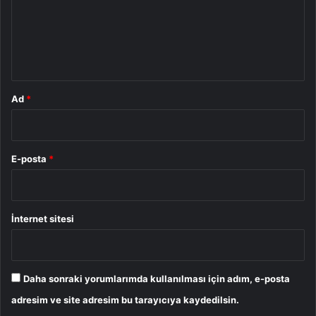
u
m
*
Ad
*
E-posta
*
İnternet sitesi
Daha sonraki yorumlarımda kullanılması için adım, e-posta
adresim ve site adresim bu tarayıcıya kaydedilsin.