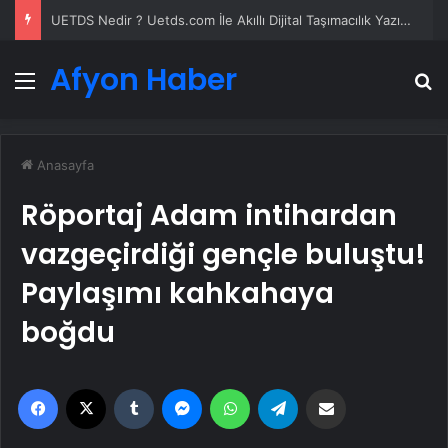
UETDS Nedir ? Uetds.com İle Akıllı Dijital Taşımacılık Yazılımı
Afyon Haber
Menü
A
Anasayfa
Röportaj Adam intihardan
vazgeçirdiği gençle buluştu!
Paylaşımı kahkahaya
boğdu
Facebook
X
Tumblr
Messenger
WhatsApp
Telegram
Email'den paylaş