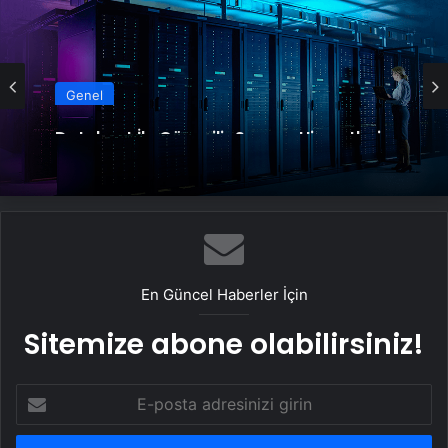
Genel
Datahost İle Güvenilir Sunucu Hizmetleri
En Güncel Haberler İçin
Sitemize abone olabilirsiniz!
E-
posta
adresinizi