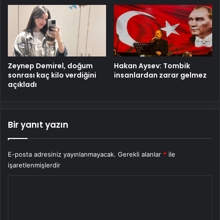
Zeynep Demirel, doğum
Hakan Aysev: Tombik
sonrası kaç kilo verdiğini
insanlardan zarar gelmez
açıkladı
Bir yanıt yazın
E-posta adresiniz yayınlanmayacak.
Gerekli alanlar
*
ile
işaretlenmişlerdir
Y
o
r